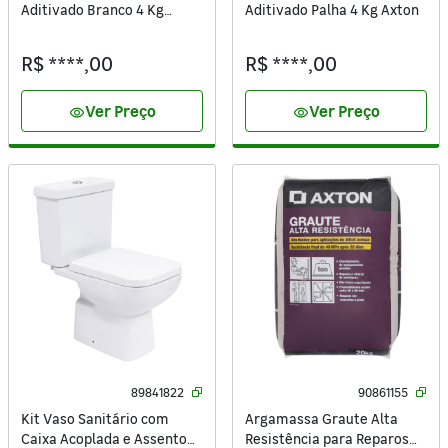
Aditivado Branco 4 Kg
Aditivado Palha 4 Kg Axton
Axton
R$ ****,00
R$ ****,00
Ver Preço
Ver Preço
visibility
visibility
89841822
90861155
Kit Vaso Sanitário com
Argamassa Graute Alta
Caixa Acoplada e Assento
Resistência para Reparos