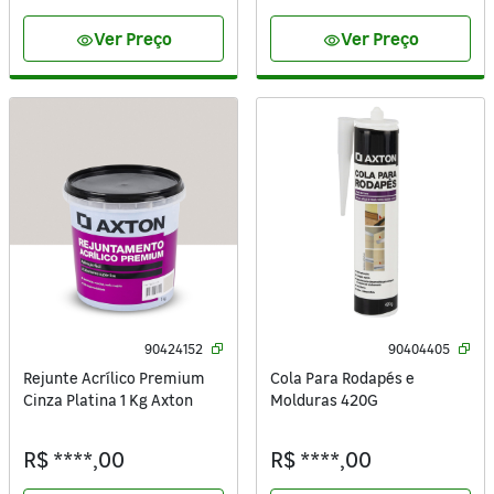
Ver Preço
Ver Preço
visibility
visibility
90424152
90404405
Rejunte Acrílico Premium
Cola Para Rodapés e
Cinza Platina 1 Kg Axton
Molduras 420G
R$ ****,00
R$ ****,00