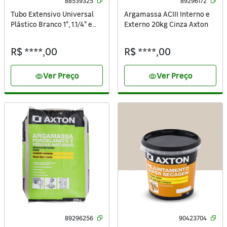
88539325
89296172
Tubo Extensivo Universal
Argamassa ACIII Interno e
Plástico Branco 1", 1.1/4" e
Externo 20kg Cinza Axton
1.1/2" 30cm Equation
R$ ****,00
R$ ****,00
Ver Preço
Ver Preço
visibility
visibility
89296256
90423704