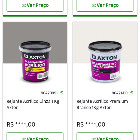
Ver Preço
Ver Preço
visibility
visibility
90423991
90424110
Rejunte Acrílico Cinza 1 Kg
Rejunte Acrílico Premium
Axton
Branco 1Kg Axton
R$ ****,00
R$ ****,00
Ver Preço
Ver Preço
visibility
visibility