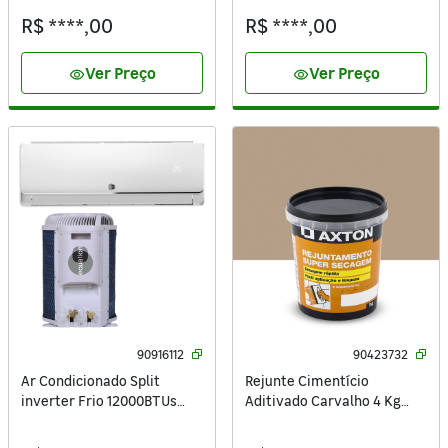
R$ ****,00
R$ ****,00
Ver Preço
Ver Preço
visibility
visibility
90916112
90423732
Ar Condicionado Split
Rejunte Cimentício
inverter Frio 12000BTUs
Aditivado Carvalho 4 Kg
220V Inverter Top Equation
Axton