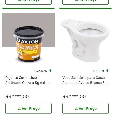
90423725
89792171
Rejunte Cimentício
Vaso Sanitário para Caixa
Aditivado Cinza 4 Kg Axton
Acoplada Avulso Branco Eco
Plus Celite
R$ ****,00
R$ ****,00
Ver Preço
Ver Preço
visibility
visibility