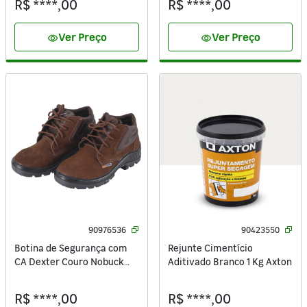
R$ ****,00
R$ ****,00
Ver Preço
Ver Preço
visibility
visibility
90976536
90423550
Botina de Segurança com
Rejunte Cimentício
CA Dexter Couro Nobuck
Aditivado Branco 1 Kg Axton
com Biqueira de Plástico
Marrom 42 95B26-CB-BP-
R$ ****,00
R$ ****,00
CX