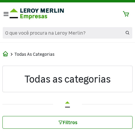
text.skipToContent
text.skipToNavigation
Todas As Categorias
Todas as categorias
Filtros