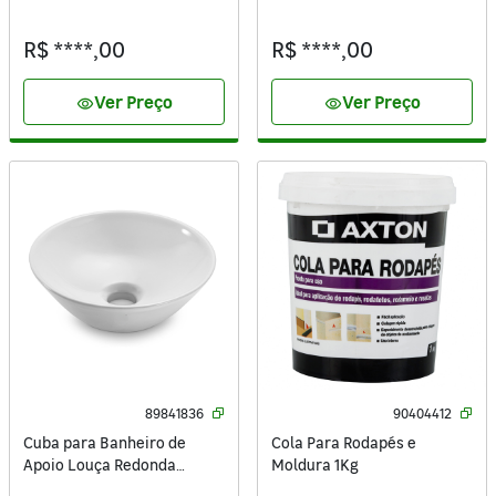
Branco Duplo Acionamento
Estruturais 20kg Cinza
3/6L Saída Vertical Lyon
Axton
R$ ****,00
R$ ****,00
Sensea
Ver Preço
Ver Preço
visibility
visibility
89841836
90404412
Cuba para Banheiro de
Cola Para Rodapés e
Apoio Louça Redonda
Moldura 1Kg
Branca 29cm Lille Sensea