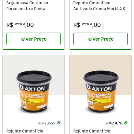
Argamassa Cerâmica
Rejunte Cimentício
Porcelanato e Pedras
Aditivado Crema Marfil 4 Kg
Naturais Interno|Externo
Axton
20kg Cinza Axton
R$ ****,00
R$ ****,00
Ver Preço
Ver Preço
visibility
visibility
90423655
90423676
Rejunte Cimentício
Rejunte Cimentício