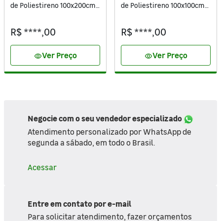
de Poliestireno 100x200cm
de Poliestireno 100x100cm
4mm Extra Lisa Cristal
4mm Extra Lisa Cristal
Ibrap
Especial Ibrap
R$ ****,00
R$ ****,00
Ver Preço
Ver Preço
visibility
visibility
Negocie com o seu vendedor especializado
Atendimento personalizado por WhatsApp de
segunda a sábado, em todo o Brasil.
Acessar
Entre em contato por e-mail
Para solicitar atendimento, fazer orçamentos