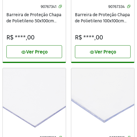
90767341
90767334
Barreira de Proteção Chapa
Barreira de Proteção Chapa
de Polietileno 50x100cm
de Polietileno 100x100cm
1,8mm Extra Lisa Cristal
1,8mm Extra Lisa Cristal
Especial Ibrap
Especial Ibrap
R$ ****,00
R$ ****,00
Ver Preço
Ver Preço
visibility
visibility