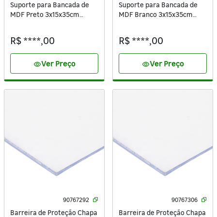
Suporte para Bancada de
Suporte para Bancada de
MDF Preto 3x15x35cm
MDF Branco 3x15x35cm
Moldurama
Moldurama
R$ ****,00
R$ ****,00
Ver Preço
Ver Preço
visibility
visibility
90767292
90767306
Barreira de Proteção Chapa
Barreira de Proteção Chapa