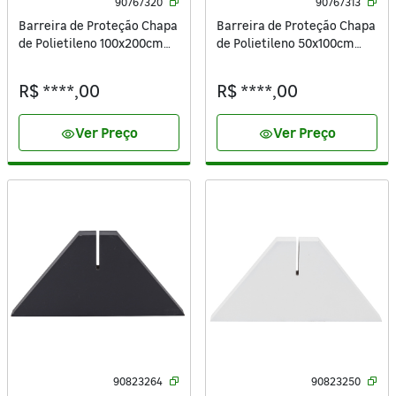
90767320
90767313
Barreira de Proteção Chapa
Barreira de Proteção Chapa
de Polietileno 100x200cm
de Polietileno 50x100cm
1,8mm Extra Lisa Cristal
4mm Extra Lisa Cristal
Ibrap
Especial Ibrap
R$ ****,00
R$ ****,00
Ver Preço
Ver Preço
visibility
visibility
90823264
90823250