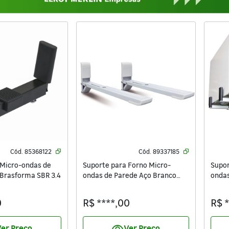
Cód.
85368122
Cód.
89337185
 Micro-ondas de
Suporte para Forno Micro-
Supor
 Brasforma SBR 3.4
ondas de Parede Aço Branco
ondas
Brasforma SBR 3.8
Bras
0
R$ ****,00
R$ 
er Preço
Ver Preço