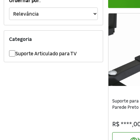
Ordernar por:
Ferramentas
Iluminação
Jardim e Varanda
Categoria
Limpeza de Casa
Suporte Articulado para TV
Madeiras
Eletro
Materiais Hidráulicos
Suporte para
Parede Preto
Móveis
R$ ****,0
Materiais de Construção
Pinturas e Acessórios
V