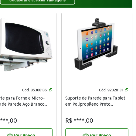
Cód.
85368136
Cód.
92328131
te para Forno e Micro-
Suporte de Parede para Tablet
 de Parede Aço Branco
em Polipropileno Preto
forma SBR3.6
Brasforma
****,00
R$ ****,00
Ver Preço
Ver Preço