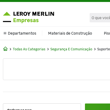
text.skipToContent
text.skipToNavigation
Departamentos
Materiais de Construção
Pis
Climatização e Ventilação
Todas As Categorias
Segurança E Comunicação
Suporte
Banheiro
Cama Mesa e Banho
Cozinha e Área de Serviço
Decoração
Ferragens