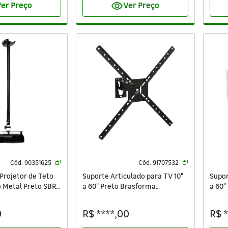
visibility
er Preço
Ver Preço
Cód.
90351625
Cód.
91707532
Projetor de Teto
Suporte Articulado para TV 10"
Supor
 Metal Preto SBRP
a 60" Preto Brasforma
a 60"
SBRP3003
0
R$ ****,00
R$ 