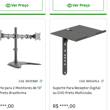
visibility
visibility
Ver Preço
Ver Preço
Cód.
90351681
Cód.
89540143
te para 2 Monitores de 13"
Suporte Para Receptor Digital
 Preto Brasforma
ou DVD Preto Multivisão
****,00
R$ ****,00