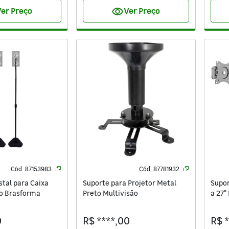
visibility
er Preço
Ver Preço
Cód.
87153983
Cód.
87781932
tal para Caixa
Suporte para Projetor Metal
Supor
to Brasforma
Preto Multivisão
a 27"
0
R$ ****,00
R$ 