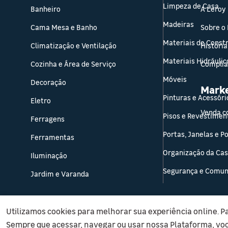
Limpeza de Casa
Banheiro
A Leroy
Madeiras
Cama Mesa e Banho
Sobre o
Materiais de Const
Climatização e Ventilação
História
Materiais Hidráulic
Cozinha e Área de Serviço
Compli
Móveis
Decoração
Mark
Pinturas e Acessóri
Eletro
Venda c
Pisos e Revestimen
Ferragens
Portas, Janelas e P
Ferramentas
Organização da Ca
Iluminação
Segurança e Comun
Jardim e Varanda
Utilizamos cookies para melhorar sua experiência online. P
Sempre que acessar, navegar ou usar nossa Plataforma, vo