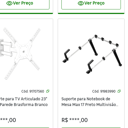
visibility
visibility
Ver Preço
Ver Preço
Cód.
91707560
Cód.
91983990
te para TV Articulado 23"
Suporte para Notebook de
 Parede Brasforma Branco
Mesa Max 17 Preto Multivisão
NT-MULT-PR
****,00
R$ ****,00