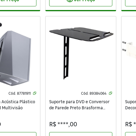
visibility
Cód.
87781911
Cód.
89384064
 Acústica Plástico
Suporte para DVD e Conversor
Supor
 Multivisão
de Parede Preto Brasforma
Decor
ADVD 178
0
R$ ****,00
R$ 