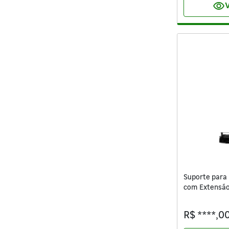
visibility
V
Suporte para 
com Extensão
756
R$ ****,0