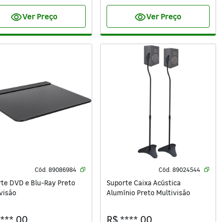
visibility
visibility
Ver Preço
Ver Preço
Cód.
89086984
Cód.
89024544
e DVD e Blu-Ray Preto
Suporte Caixa Acústica
visão
Alumínio Preto Multivisão
****,00
R$ ****,00