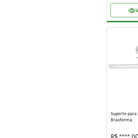
visibility
V
Suporte para 
Brasforma
R$ ****,0