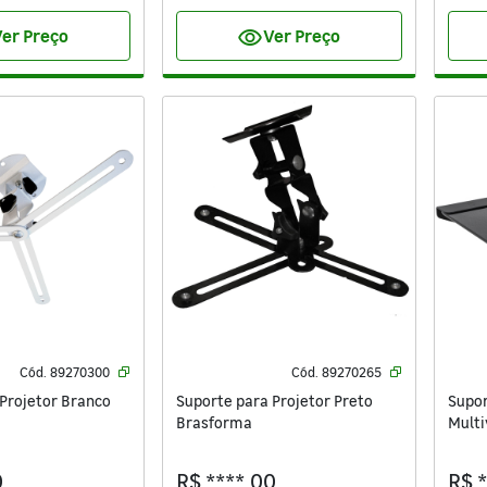
visibility
er Preço
Ver Preço
Cód.
89270300
Cód.
89270265
Projetor Branco
Suporte para Projetor Preto
Suport
Brasforma
Multi
0
R$ ****,00
R$ 