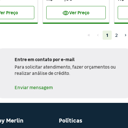
visibility
er Preço
Ver Preço
(current)
1
2
Entre em contato por e-mail
Para solicitar atendimento, fazer orçamentos ou
realizar análise de crédito.
Enviar mensagem
oy Merlin
Políticas