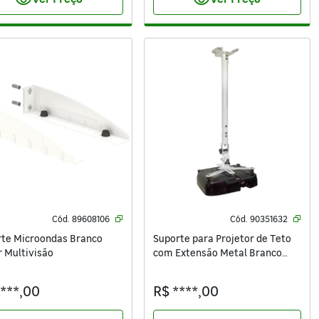
visibility
visibility
Cód.
89608106
Cód.
90351632
te Microondas Branco
Suporte para Projetor de Teto
 Multivisão
com Extensão Metal Branco
SBRP 756B
****,00
R$ ****,00