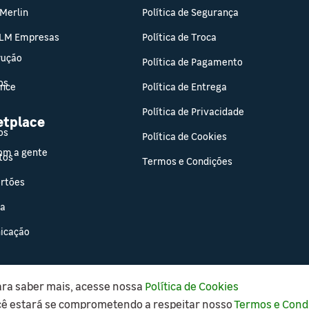
 Merlin
Política de Segurança
 LM Empresas
Política de Troca
rução
Política de Pagamento
os
ance
Política de Entrega
Política de Privacidade
etplace
os
Política de Cookies
om a gente
tos
Termos e Condições
ortões
sa
icação
ara saber mais, acesse nossa
Política de Cookies
Copyright © 2021 Leroy Merlin, todos os direitos reservados.
cê estará se comprometendo a respeitar nosso
Termos e Cond