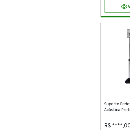
visibility
V
Suporte Pedes
Acústica Pre
R$ ****,0