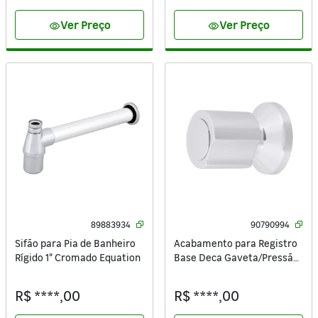
Ver Preço
Ver Preço
visibility
visibility
89883934
90790994
Sifão para Pia de Banheiro
Acabamento para Registro
Rígido 1" Cromado Equation
Base Deca Gaveta/Pressão
Pequeno ½’’ ¾’’ 1" Gabs
Cromado Sensea
R$ ****,00
R$ ****,00