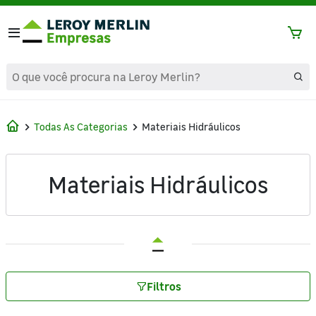
text.skipToContent
text.skipToNavigation
Todas As Categorias
Materiais Hidráulicos
Materiais Hidráulicos
Filtros