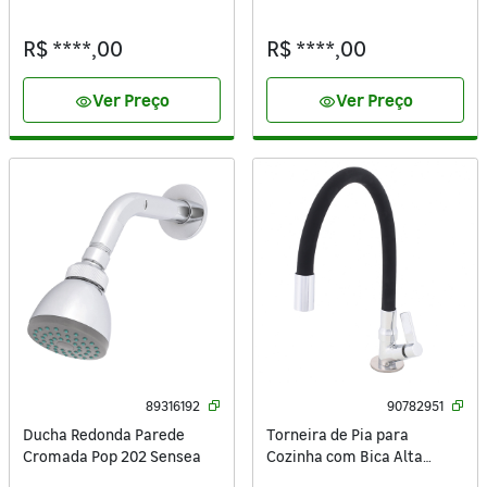
Equation
1.1/2" 150cm Equation
R$ ****,00
R$ ****,00
Ver Preço
Ver Preço
visibility
visibility
89316192
90782951
Ducha Redonda Parede
Torneira de Pia para
Cromada Pop 202 Sensea
Cozinha com Bica Alta
Flexível Cromada e Preta