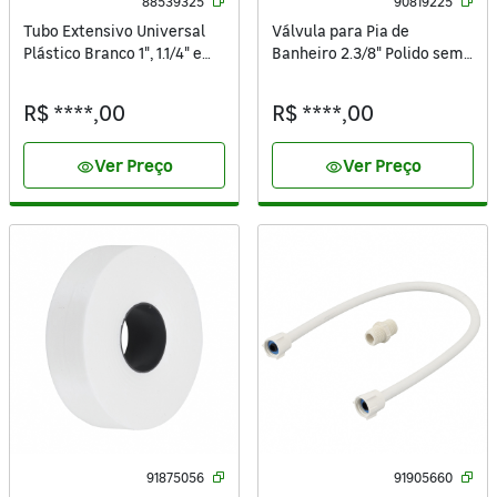
88539325
90819225
Tubo Extensivo Universal
Válvula para Pia de
Plástico Branco 1", 1.1/4" e
Banheiro 2.3/8" Polido sem
1.1/2" 30cm Equation
Ladrão Equation
R$ ****,00
R$ ****,00
Ver Preço
Ver Preço
visibility
visibility
91875056
91905660