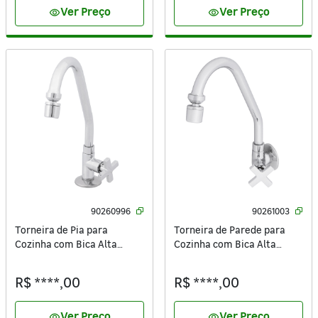
Ver Preço
Ver Preço
visibility
visibility
90260996
90261003
Torneira de Pia para
Torneira de Parede para
Cozinha com Bica Alta
Cozinha com Bica Alta
Cromada Campinas Delinia
Cromada Campinas Delinia
R$ ****,00
R$ ****,00
Ver Preço
Ver Preço
visibility
visibility