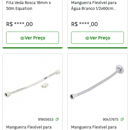
Fita Veda Rosca 18mm x
Mangueira Flexível para
50m Equation
Água Branco 1/2x60cm
Equation
R$ ****,00
R$ ****,00
Ver Preço
Ver Preço
visibility
visibility
91905653
90457675
Mangueira Flexível para
Mangueira Flexível para