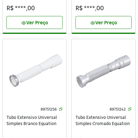
Colors Flex Delinia
R$ ****,00
R$ ****,00
Ver Preço
Ver Preço
visibility
visibility
89751256
89751242
Tubo Extensivo Universal
Tubo Extensivo Universal
Simples Branco Equation
Simples Cromado Equation