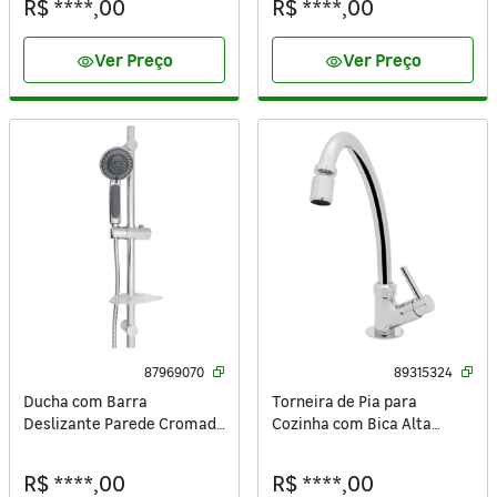
R$ ****,00
R$ ****,00
Ver Preço
Ver Preço
visibility
visibility
87969070
89315324
Ducha com Barra
Torneira de Pia para
Deslizante Parede Cromada
Cozinha com Bica Alta
4 Jatos Docce Sensea
Cromada Niterói Delinia
R$ ****,00
R$ ****,00