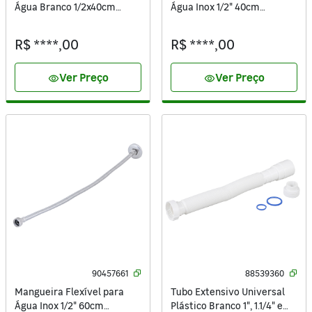
Água Branco 1/2x40cm
Água Inox 1/2" 40cm
Equation
Equation
R$ ****,00
R$ ****,00
Ver Preço
Ver Preço
visibility
visibility
90457661
88539360
Mangueira Flexível para
Tubo Extensivo Universal
Água Inox 1/2" 60cm
Plástico Branco 1", 1.1/4" e