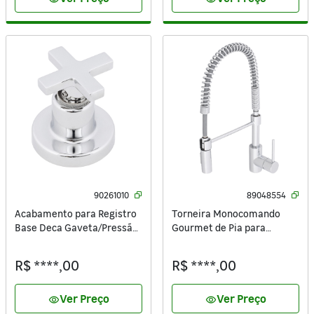
90261010
89048554
Acabamento para Registro
Torneira Monocomando
Base Deca Gaveta/Pressão
Gourmet de Pia para
Pequeno ½’’ ¾’’ 1" Campinas
Cozinha com Bica Alta
Cromado Sensea
Flexível Cromada Thomas
R$ ****,00
R$ ****,00
Delinia
Ver Preço
Ver Preço
visibility
visibility