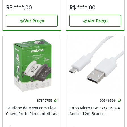
R$ ****,00
R$ ****,00
Ver Preço
Ver Preço
visibility
visibility
87842755
90546596
Telefone de Mesa com Fio e
Cabo Micro USB para USB-A
Chave Preto Pleno Intelbras
Android 2m Branco
Dualcomp