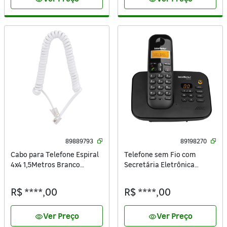
89889793
89198270
Cabo para Telefone Espiral
Telefone sem Fio com
4x4 1,5Metros Branco
Secretária Eletrônica
A.Santos
TS3130 Intelbras
R$ ****,00
R$ ****,00
Ver Preço
Ver Preço
visibility
visibility