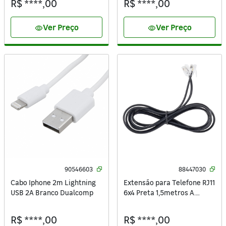
R$ ****,00
R$ ****,00
Ver Preço
Ver Preço
visibility
visibility
90546603
88447030
Cabo Iphone 2m Lightning
Extensão para Telefone RJ11
USB 2A Branco Dualcomp
6x4 Preta 1,5metros A.
Santos
R$ ****,00
R$ ****,00