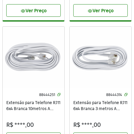
Ver Preço
Ver Preço
visibility
visibility
88444251
88444314
Extensão para Telefone RJ11
Extensão para Telefone RJ11
6x4 Branca 10metros A.
6x4 Branca 3 metros A.
Santos
Santos
R$ ****,00
R$ ****,00