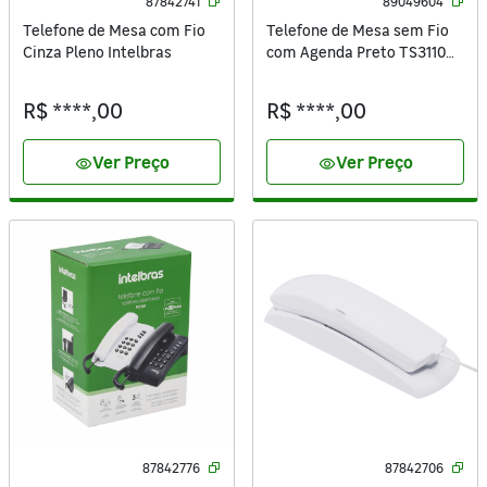
87842741
89049604
Telefone de Mesa com Fio
Telefone de Mesa sem Fio
Cinza Pleno Intelbras
com Agenda Preto TS3110
Intelbras
R$ ****,00
R$ ****,00
Ver Preço
Ver Preço
visibility
visibility
87842776
87842706