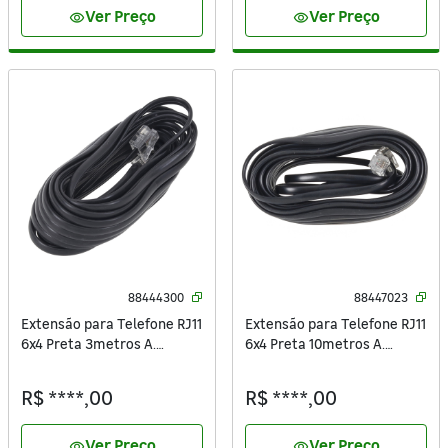
Ver Preço
Ver Preço
visibility
visibility
88444300
88447023
Extensão para Telefone RJ11
Extensão para Telefone RJ11
6x4 Preta 3metros A.
6x4 Preta 10metros A.
Santos
Santos
R$ ****,00
R$ ****,00
Ver Preço
Ver Preço
visibility
visibility