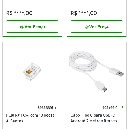
R$ ****,00
R$ ****,00
Ver Preço
Ver Preço
visibility
visibility
89333391
90546610
Plug RJ11 6x4 com 10 peças
Cabo Tipo C para USB-C
A. Santos
Android 2 Metros Branco
Dualcomp