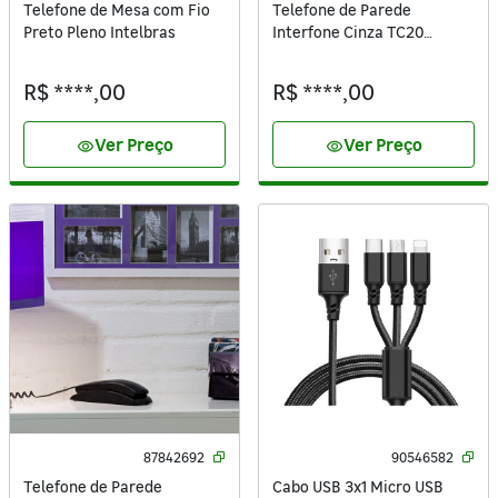
Telefone de Mesa com Fio
Telefone de Parede
Preto Pleno Intelbras
Interfone Cinza TC20
Intelbras
R$ ****,00
R$ ****,00
Ver Preço
Ver Preço
visibility
visibility
87842692
90546582
Telefone de Parede
Cabo USB 3x1 Micro USB