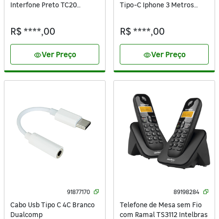
Interfone Preto TC20
Tipo-C Iphone 3 Metros
Intelbras
Preto Dualcomp
R$ ****,00
R$ ****,00
Ver Preço
Ver Preço
visibility
visibility
91877170
89198284
Cabo Usb Tipo C 4C Branco
Telefone de Mesa sem Fio
Dualcomp
com Ramal TS3112 Intelbras