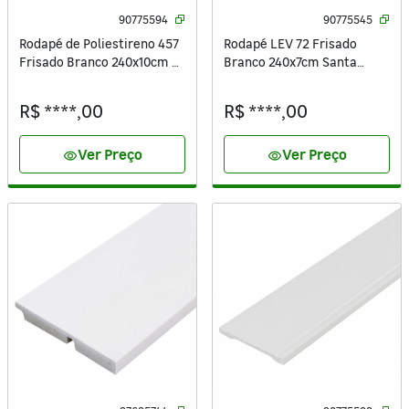
90775594
90775545
Rodapé de Poliestireno 457
Rodapé LEV 72 Frisado
Frisado Branco 240x10cm 5
Branco 240x7cm Santa
Unidades Santa Luzia
Luzia
R$ ****,00
R$ ****,00
Ver Preço
Ver Preço
visibility
visibility