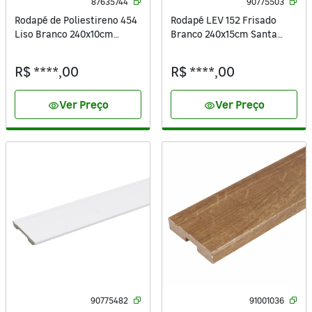
87635744
90775503
Rodapé de Poliestireno 454
Rodapé LEV 152 Frisado
Liso Branco 240x10cm
Branco 240x15cm Santa
Santa Luzia
Luzia
R$ ****,00
R$ ****,00
Ver Preço
Ver Preço
visibility
visibility
90775482
91001036