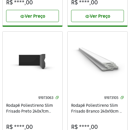
R$ ****,00
R$ ****,00
Ver Preço
Ver Preço
visibility
visibility
91973063
91973105
Rodapé Poliestireno Slim
Rodapé Poliestireno Slim
Frisado Preto 240x7cm
Frisado Branco 240x10cm 5
Artens
Unidades Artens
R$ ****,00
R$ ****,00