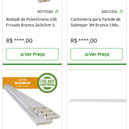
90775580
89072354
Rodapé de Poliestireno 456
Cantoneira para Parede de
Frisado Branco 240x7cm 5
Sobrepor 3M Branco 1,90cm
Unidades Santa Luzia
Alumínio
R$ ****,00
R$ ****,00
Ver Preço
Ver Preço
visibility
visibility