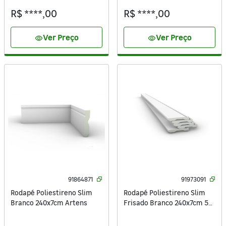
R$ ****,00
R$ ****,00
Ver Preço
Ver Preço
visibility
visibility
91864871
91973091
Rodapé Poliestireno Slim
Rodapé Poliestireno Slim
Branco 240x7cm Artens
Frisado Branco 240x7cm 5
Unidades Artens