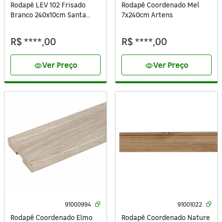
Rodapé LEV 102 Frisado
Rodapé Coordenado Mel
Branco 240x10cm Santa
7x240cm Artens
Luzia
R$ ****,00
R$ ****,00
Ver Preço
Ver Preço
visibility
visibility
91000994
91001022
Rodapé Coordenado Elmo
Rodapé Coordenado Nature