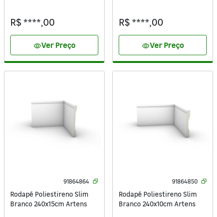
Artens
R$ ****,00
R$ ****,00
Ver Preço
Ver Preço
visibility
visibility
91864864
91864850
Rodapé Poliestireno Slim
Rodapé Poliestireno Slim
Branco 240x15cm Artens
Branco 240x10cm Artens