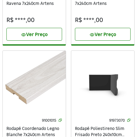
Ravena 7x240cm Artens
7x240cm Artens
R$ ****,00
R$ ****,00
Ver Preço
Ver Preço
visibility
visibility
91001015
91973070
Rodapé Coordenado Legno
Rodapé Poliestireno Slim
Blanche 7x240cm Artens
Frisado Preto 240x10cm