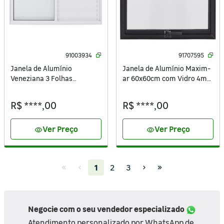
91003934
91707595
Janela de Alumínio
Janela de Alumínio Maxim-
Veneziana 3 Folhas
ar 60x60cm com Vidro 4mm
100x150cm com Vidro 3mm
Mini Boreal Vivace Isoxa
Vivace Isoxa Branca
Preta
R$ ****,00
R$ ****,00
Ver Preço
Ver Preço
visibility
visibility
(current)
1
2
3
Negocie com o seu vendedor especializado
Atendimento personalizado por WhatsApp de