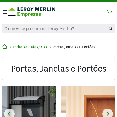
text.skipToContent
text.skipToNavigation
Todas As Categorias
Portas, Janelas E Portões
Portas, Janelas e Portões