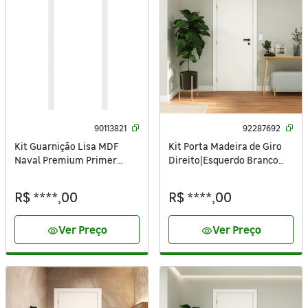
90113821
92287692
Kit Guarnição Lisa MDF
Kit Porta Madeira de Giro
Naval Premium Primer
Direito|Esquerdo Branco
Branco 220x7cm Artens
210x90cm Sarrafeada
Batente 7,5 a 16cm Vivace
R$ ****,00
R$ ****,00
UV Lisa Artens
Ver Preço
Ver Preço
visibility
visibility