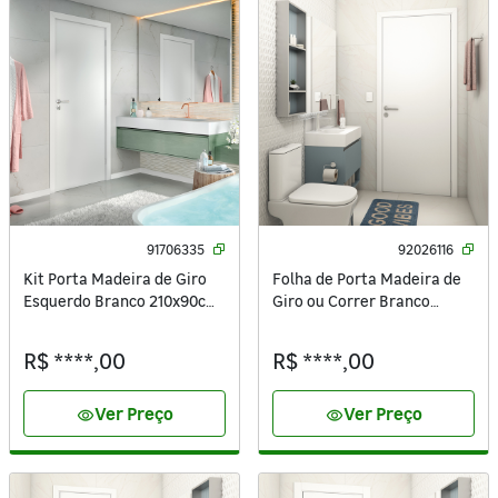
91706335
92026116
Kit Porta Madeira de Giro
Folha de Porta Madeira de
Esquerdo Branco 210x90cm
Giro ou Correr Branco
Sarrafeada com Batente
210x80cm Sarrafeada
Regulável 8,5 a 16cm Vivace
Vivace UV Lisa Artens
R$ ****,00
R$ ****,00
UV Lisa Artens
Ver Preço
Ver Preço
visibility
visibility