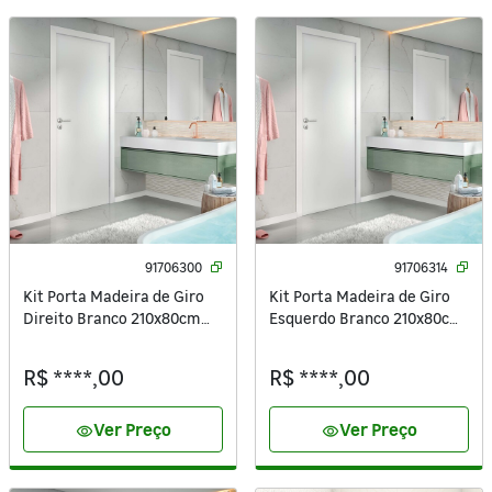
91706300
91706314
Kit Porta Madeira de Giro
Kit Porta Madeira de Giro
Direito Branco 210x80cm
Esquerdo Branco 210x80cm
Sarrafeada com Batente
Sarrafeada com Batente
Regulável 8,5 a 16cm Vivace
Regulável 8,5 a 16cm Vivace
R$ ****,00
R$ ****,00
UV Lisa Artens
UV Lisa Artens
Ver Preço
Ver Preço
visibility
visibility