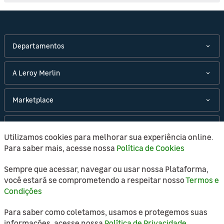
Departamentos
A Leroy Merlin
Marketplace
Políticas
Utilizamos cookies para melhorar sua experiência online.
Para saber mais, acesse nossa
Política de Cookies
Atendimento
Sempre que acessar, navegar ou usar nossa Plataforma,
você estará se comprometendo a respeitar nosso
Termos e
Condições
Copyright © 2021 Leroy Merlin, todos os direitos
Para saber como coletamos, usamos e protegemos suas
reservados.
informações, acesse nossa
Política de Privacidade