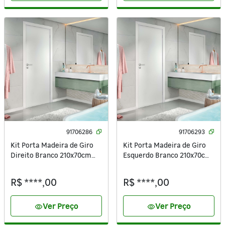
91706286
91706293
Kit Porta Madeira de Giro
Kit Porta Madeira de Giro
Direito Branco 210x70cm
Esquerdo Branco 210x70cm
Sarrafeada com Batente
Sarrafeada com Batente
Regulável 8,5 a 16cm Vivace
Regulável 8,5 a 16cm Vivace
R$ ****,00
R$ ****,00
UV Lisa Artens
UV Lisa Artens
Ver Preço
Ver Preço
visibility
visibility