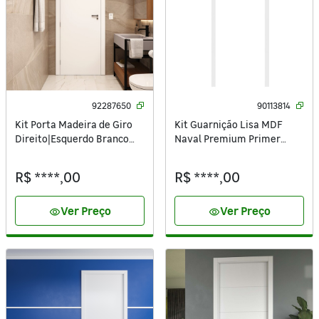
92287650
90113814
Kit Porta Madeira de Giro
Kit Guarnição Lisa MDF
Direito|Esquerdo Branco
Naval Premium Primer
210x70cm Sarrafeada
Branco 220x5cm Artens
Batente 7,5 a 16cm Vivace
R$ ****,00
R$ ****,00
UV Lisa Artens
Ver Preço
Ver Preço
visibility
visibility