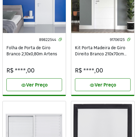
89822544
91706125
Folha de Porta de Giro
Kit Porta Madeira de Giro
Branco 2,10x0,80m Artens
Direito Branco 210x70cm
Sarrafeada com Batente
Regulável 8,5 a 16cm Vivace
R$ ****,00
R$ ****,00
UV Artens
Ver Preço
Ver Preço
visibility
visibility