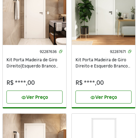
92287636
92287671
Kit Porta Madeira de Giro
Kit Porta Madeira de Giro
Direito|Esquerdo Branco
Direito e Esquerdo Branco
210x60cm Sarrafeada
210x80cm Sarrafeada
Batente 7,5 a 16cm Vivace
Batente 7,5 a 16cm Vivace
R$ ****,00
R$ ****,00
UV Lisa Artens
UV Lisa Artens
Ver Preço
Ver Preço
visibility
visibility