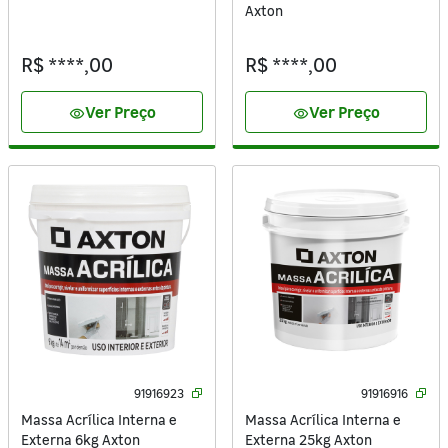
Axton
R$ ****,00
R$ ****,00
Ver Preço
Ver Preço
visibility
visibility
91916923
91916916
Massa Acrílica Interna e
Massa Acrílica Interna e
Externa 6kg Axton
Externa 25kg Axton