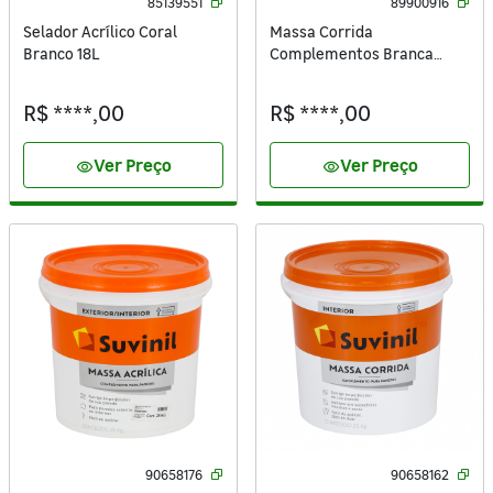
85139551
89900916
Selador Acrílico Coral
Massa Corrida
Branco 18L
Complementos Branca
25Kg Coral
R$ ****,00
R$ ****,00
Ver Preço
Ver Preço
visibility
visibility
90658176
90658162