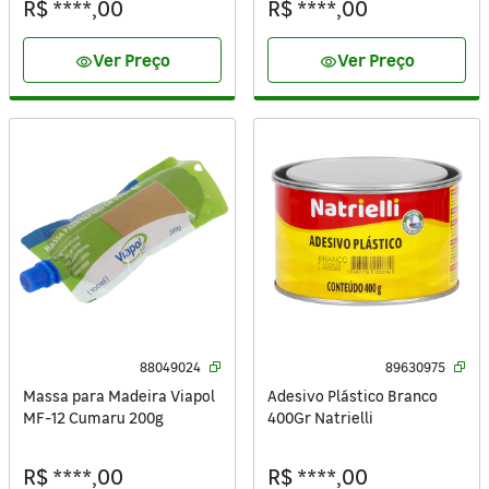
R$ ****,00
R$ ****,00
Ver Preço
Ver Preço
visibility
visibility
88049024
89630975
Massa para Madeira Viapol
Adesivo Plástico Branco
MF-12 Cumaru 200g
400Gr Natrielli
R$ ****,00
R$ ****,00