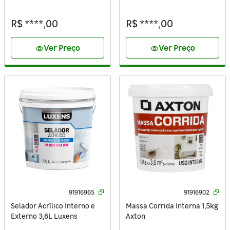
R$ ****,00
R$ ****,00
Ver Preço
Ver Preço
visibility
visibility
91916965
91916902
Selador Acrílico Interno e
Massa Corrida Interna 1,5kg
Externo 3,6L Luxens
Axton