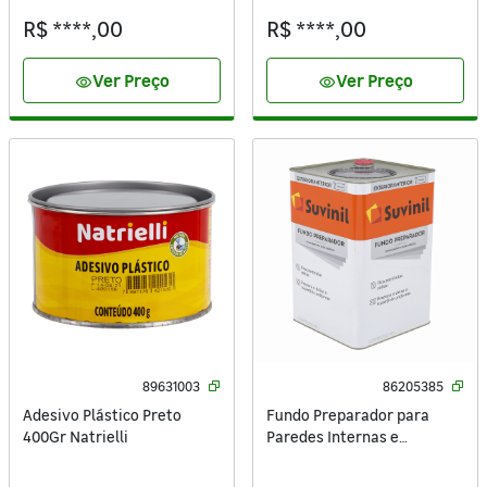
R$ ****,00
R$ ****,00
Ver Preço
Ver Preço
visibility
visibility
89631003
86205385
Adesivo Plástico Preto
Fundo Preparador para
400Gr Natrielli
Paredes Internas e
Externas 18L Suvinil