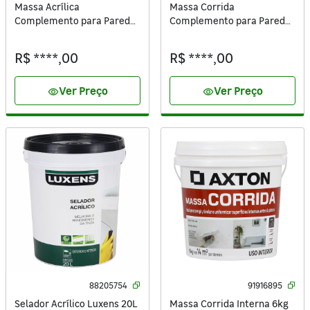
Massa Acrílica
Massa Corrida
Complemento para Paredes
Complemento para Paredes
Branca 25Kg Suvinil
Branca Balde 25kg Suvinil
R$ ****,00
R$ ****,00
Ver Preço
Ver Preço
visibility
visibility
88205754
91916895
Selador Acrílico Luxens 20L
Massa Corrida Interna 6kg