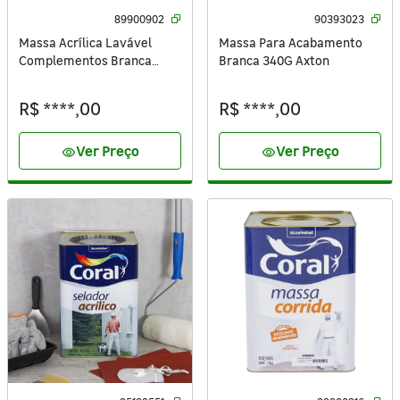
89900902
90393023
Massa Acrílica Lavável
Massa Para Acabamento
Complementos Branca
Branca 340G Axton
25Kg Coral
R$ ****,00
R$ ****,00
Ver Preço
Ver Preço
visibility
visibility