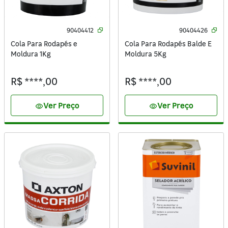
90404412
90404426
Cola Para Rodapés e
Cola Para Rodapés Balde E
Moldura 1Kg
Moldura 5Kg
R$ ****,00
R$ ****,00
Ver Preço
Ver Preço
visibility
visibility