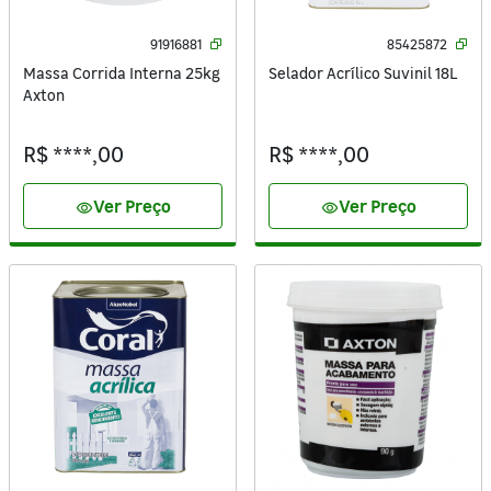
91916881
85425872
Massa Corrida Interna 25kg
Selador Acrílico Suvinil 18L
Axton
R$ ****,00
R$ ****,00
Ver Preço
Ver Preço
visibility
visibility