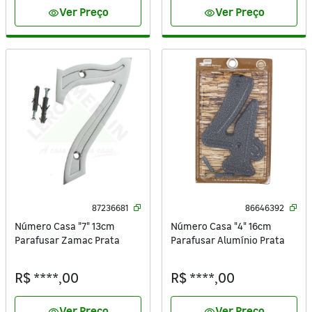
Ver Preço
Ver Preço
visibility
visibility
87236681
86646392
Número Casa "7" 13cm
Número Casa "4" 16cm
Parafusar Zamac Prata
Parafusar Alumínio Prata
R$ ****,00
R$ ****,00
Ver Preço
Ver Preço