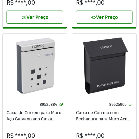
R$ ****,00
R$ ****,00
Ver Preço
Ver Preço
visibility
visibility
89525884
89525905
Caixa de Correio para Muro
Caixa de Correio com
Aço Galvanizado Cinza
Fechadura para Muro Aço
37,5x27,5x9,8cm
Galvanizado Preta
45,3x37x10,3cm
R$ ****,00
R$ ****,00