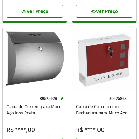
Ver Preço
Ver Preço
visibility
visibility
89525926
89525863
Caixa de Correio para Muro
Caixa de Correio com
Aço Inox Prata
Fechadura para Muro Aço
37,5x33x10cm
Galvanizado Branco e
Vermelho 30x36,4x11,3cm
R$ ****,00
R$ ****,00