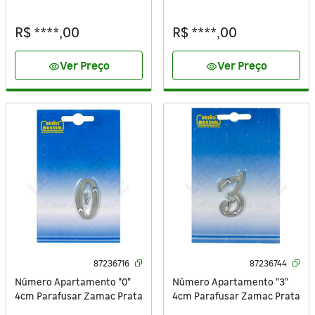
Preto Cromado
Dourado
R$ ****,00
R$ ****,00
Ver Preço
Ver Preço
visibility
visibility
87236716
87236744
Número Apartamento "0"
Número Apartamento "3"
4cm Parafusar Zamac Prata
4cm Parafusar Zamac Prata