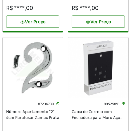
R$ ****,00
R$ ****,00
Ver Preço
Ver Preço
visibility
visibility
87236730
89525891
Número Apartamento "2"
Caixa de Correio com
4cm Parafusar Zamac Prata
Fechadura para Muro Aço
Galvanizado Branco e Preta
27,5x49x9,8cm