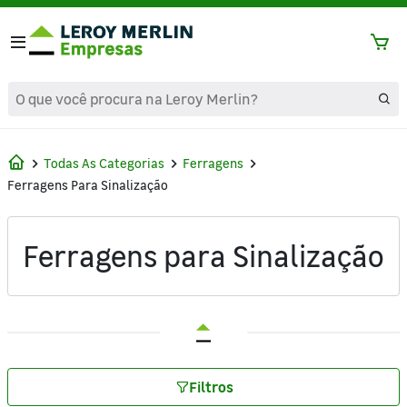
text.skipToContent
text.skipToNavigation
Todas As Categorias
Ferragens
Ferragens Para Sinalização
Ferragens para Sinalização
Filtros