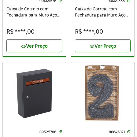
90449576
90449555
Caixa de Correio com
Caixa de Correio com
Fechadura para Muro Aço
Fechadura para Muro Aço
Inox Prata 36x26x9cm
Inox Prata 33x26x8cm
R$ ****,00
R$ ****,00
Ver Preço
Ver Preço
visibility
visibility
89525786
86646371