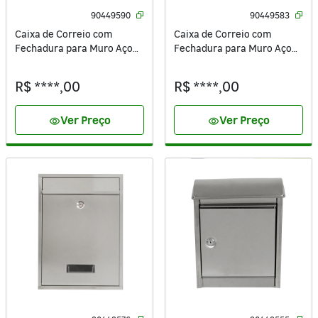
90449590
90449583
Caixa de Correio com
Caixa de Correio com
Fechadura para Muro Aço
Fechadura para Muro Aço
Preta 36x31x12cm
Inox Prata 38x25x12cm
R$ ****,00
R$ ****,00
Ver Preço
Ver Preço
visibility
visibility