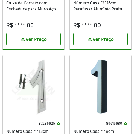
Caixa de Correio com
Número Casa "2" 16cm
Fechadura para Muro Aço
Parafusar Alumínio Prata
Galvanizado Preta
42,5x33,2x11,6cm
R$ ****,00
R$ ****,00
Ver Preço
Ver Preço
visibility
visibility
87236625
89615680
Número Casa "1" 13cm
Número Casa "1" 8cm