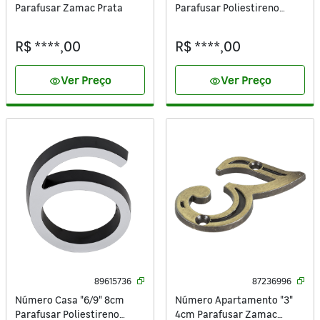
Parafusar Zamac Prata
Parafusar Poliestireno
Preto Cromado
R$ ****,00
R$ ****,00
Ver Preço
Ver Preço
visibility
visibility
89615736
87236996
Número Casa "6/9" 8cm
Número Apartamento "3"
Parafusar Poliestireno
4cm Parafusar Zamac