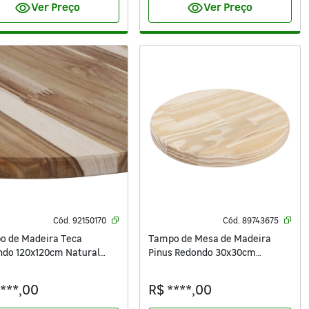
visibility
visibility
Ver Preço
Ver Preço
Cód.
92150170
Cód.
89743675
o de Madeira Teca
Tampo de Mesa de Madeira
ndo 120x120cm Natural
Pinus Redondo 30x30cm
s
Natural Madvei
****,00
R$ ****,00