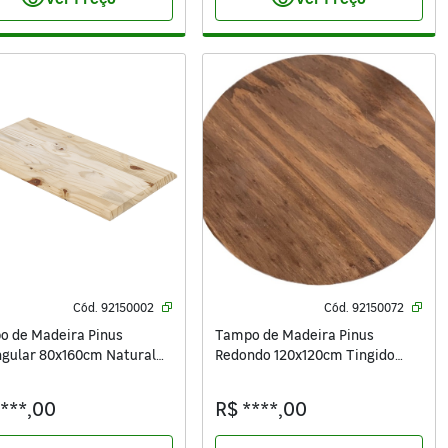
visibility
visibility
Cód.
92150002
Cód.
92150072
o de Madeira Pinus
Tampo de Madeira Pinus
gular 80x160cm Natural
Redondo 120x120cm Tingido
s
Settis
****,00
R$ ****,00