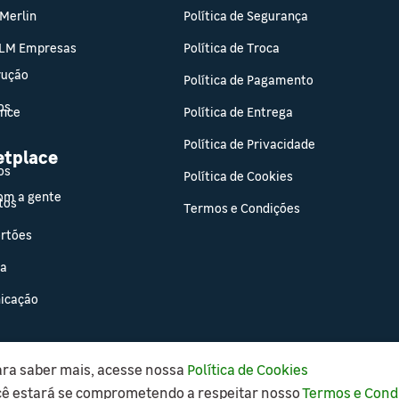
 Merlin
Política de Segurança
 LM Empresas
Política de Troca
rução
Política de Pagamento
os
ance
Política de Entrega
Política de Privacidade
etplace
os
Política de Cookies
om a gente
tos
Termos e Condições
ortões
sa
icação
ara saber mais, acesse nossa
Política de Cookies
Copyright © 2021 Leroy Merlin, todos os direitos reservados.
cê estará se comprometendo a respeitar nosso
Termos e Cond