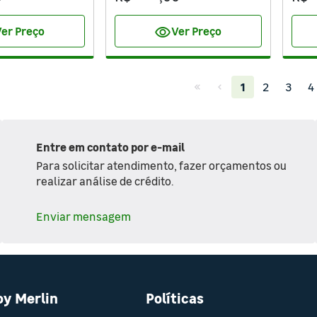
visibility
er Preço
Ver Preço
(current)
1
2
3
4
Entre em contato por e-mail
Para solicitar atendimento, fazer orçamentos ou
realizar análise de crédito.
Enviar mensagem
oy Merlin
Políticas