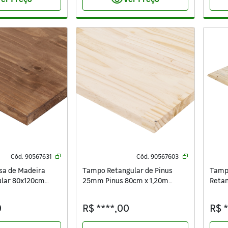
visibility
Cód.
90567631
Cód.
90567603
a de Madeira
Tampo Retangular de Pinus
Tamp
ular 80x120cm
25mm Pinus 80cm x 1,20m
Retan
s
Settis
Setti
0
R$ ****,00
R$ 