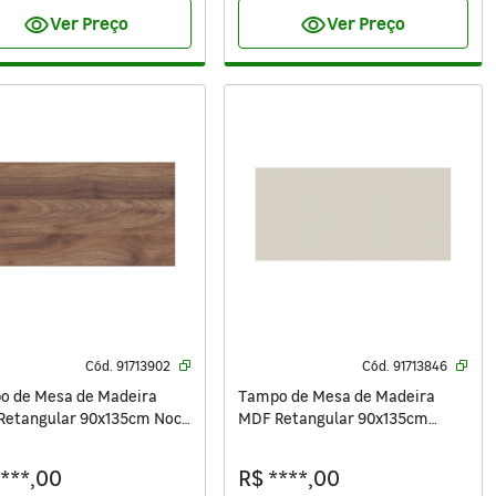
visibility
visibility
Ver Preço
Ver Preço
Cód.
91713902
Cód.
91713846
o de Mesa de Madeira
Tampo de Mesa de Madeira
Retangular 90x135cm Noce
MDF Retangular 90x135cm
ettis
Arenas Settis
****,00
R$ ****,00