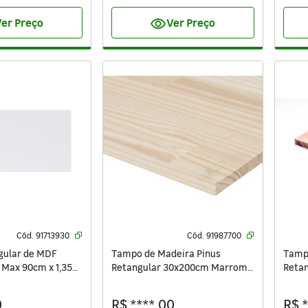
visibility
er Preço
Ver Preço
Cód.
91713930
Cód.
91987700
gular de MDF
Tampo de Madeira Pinus
Tampo
Max 90cm x 1,35m
Retangular 30x200cm Marrom
Reta
Madvei
Madv
0
R$ ****,00
R$ 