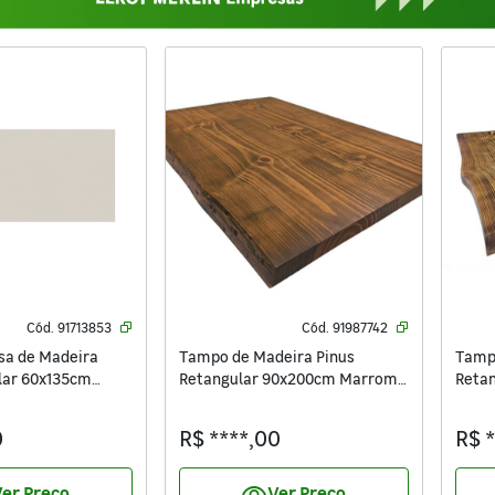
Cód.
91713853
Cód.
91987742
a de Madeira
Tampo de Madeira Pinus
Tamp
lar 60x135cm
Retangular 90x200cm Marrom
Reta
Madvei
Madv
0
R$ ****,00
R$ 
er Preço
Ver Preço