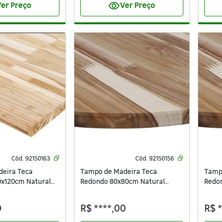
visibility
er Preço
Ver Preço
Cód.
92150163
Cód.
92150156
eira Teca
Tampo de Madeira Teca
Tamp
0x120cm Natural
Redondo 80x80cm Natural
Redo
Settis
Setti
0
R$ ****,00
R$ 