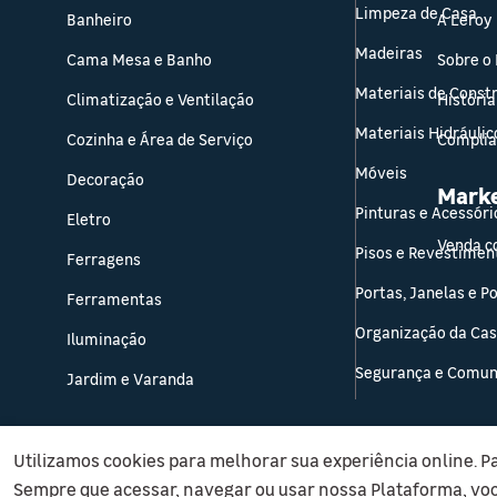
Limpeza de Casa
Banheiro
A Leroy
Madeiras
Cama Mesa e Banho
Sobre o
Materiais de Const
Climatização e Ventilação
História
Materiais Hidráulic
Cozinha e Área de Serviço
Compli
Móveis
Decoração
Mark
Pinturas e Acessóri
Eletro
Venda c
Pisos e Revestimen
Ferragens
Portas, Janelas e P
Ferramentas
Organização da Ca
Iluminação
Segurança e Comun
Jardim e Varanda
Utilizamos cookies para melhorar sua experiência online. P
Sempre que acessar, navegar ou usar nossa Plataforma, vo