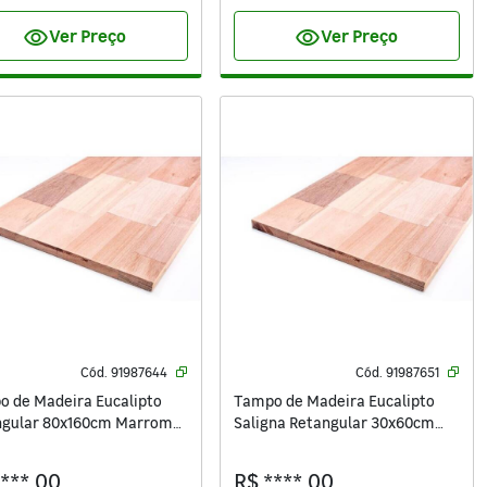
visibility
visibility
Ver Preço
Ver Preço
Cód.
91987644
Cód.
91987651
 de Madeira Eucalipto
Tampo de Madeira Eucalipto
ngular 80x160cm Marrom
Saligna Retangular 30x60cm
ei
Marrom Madvei
****,00
R$ ****,00