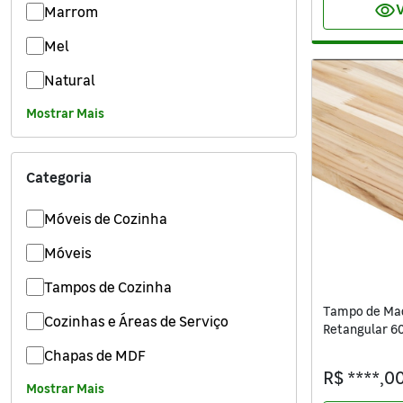
visibility
V
Marrom
Mel
Natural
Mostrar Mais
Categoria
Móveis de Cozinha
Móveis
Tampos de Cozinha
Tampo de Mad
Cozinhas e Áreas de Serviço
Retangular 6
Settis
Chapas de MDF
R$ ****,0
Mostrar Mais