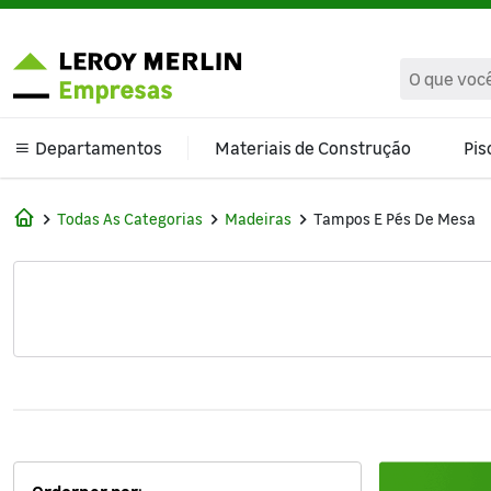
text.skipToContent
text.skipToNavigation
Departamentos
Materiais de Construção
Pis
Climatização e Ventilação
Todas As Categorias
Madeiras
Tampos E Pés De Mesa
Banheiro
Cama Mesa e Banho
Cozinha e Área de Serviço
Decoração
Ferragens