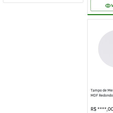
visibility
V
Tampo de Mes
MDF Redondo
Max Settis
R$ ****,0