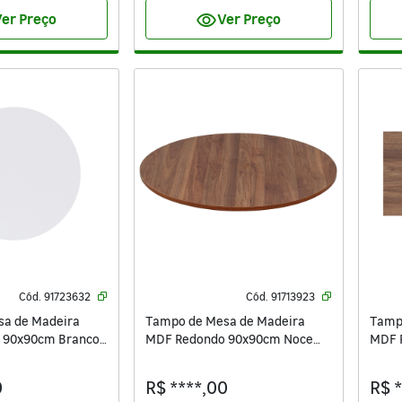
visibility
er Preço
Ver Preço
Cód.
91723632
Cód.
91713923
a de Madeira
Tampo de Mesa de Madeira
Tamp
 90x90cm Branco
MDF Redondo 90x90cm Noce
MDF 
Oro Settis
Oro S
0
R$ ****,00
R$ 