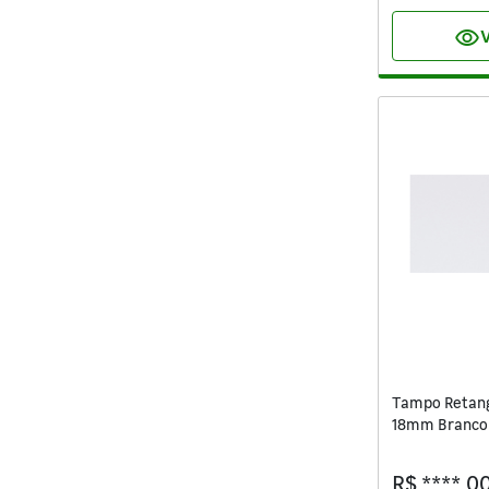
visibility
V
Tampo Retan
18mm Branco 
Settis
R$ ****,0