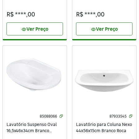
R$ ****,00
R$ ****,00
Ver Preço
Ver Preço
visibility
visibility
85088066
87933545
Lavatório Suspenso Oval
Lavatório para Coluna Nexo
16,5x46x34cm Branco
44x56x15cm Branco Roca
Diamantina Icasa