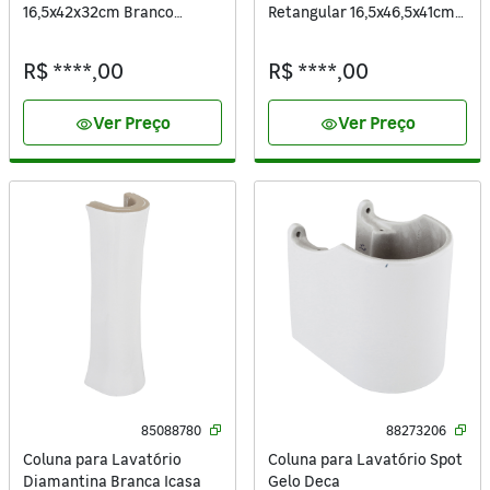
16,5x42x32cm Branco
Retangular 16,5x46,5x41cm
Sabará Icasa
Branco Like Celite
R$ ****,00
R$ ****,00
Ver Preço
Ver Preço
visibility
visibility
85088780
88273206
Coluna para Lavatório
Coluna para Lavatório Spot
Diamantina Branca Icasa
Gelo Deca