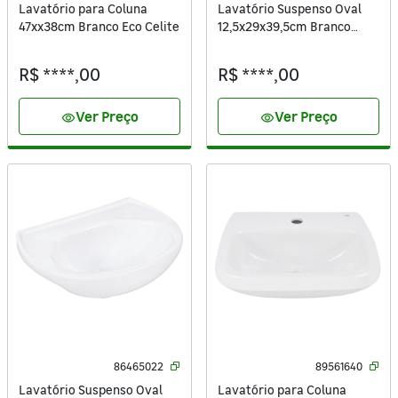
Lavatório para Coluna
Lavatório Suspenso Oval
47xx38cm Branco Eco Celite
12,5x29x39,5cm Branco
Canto Celite
R$ ****,00
R$ ****,00
Ver Preço
Ver Preço
visibility
visibility
86465022
89561640
Lavatório Suspenso Oval
Lavatório para Coluna