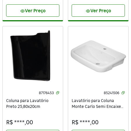
Ver Preço
Ver Preço
visibility
visibility
87176453
85241506
Coluna para Lavatório
Lavatório para Coluna
Preto 25,80x20cm
Monte Carlo Semi Encaixe
44,50x57,50x21,50cm Gelo
Deca
R$ ****,00
R$ ****,00