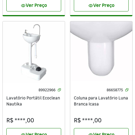
Ver Preço
Ver Preço
visibility
visibility
89922966
86658775
Lavatório Portátil Ecoclean
Coluna para Lavatório Luna
Nautika
Branca Icasa
R$ ****,00
R$ ****,00
Ver Preço
Ver Preço