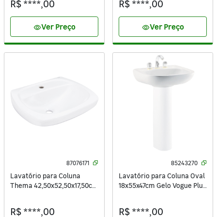
R$ ****,00
R$ ****,00
Ver Preço
Ver Preço
visibility
visibility
87076171
85243270
Lavatório para Coluna
Lavatório para Coluna Oval
Thema 42,50x52,50x17,50cm
18x55x47cm Gelo Vogue Plus
Branco Incepa
Deca
R$ ****,00
R$ ****,00