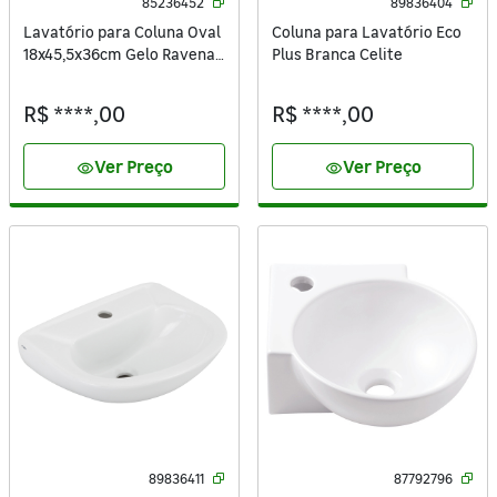
85236452
89836404
Lavatório para Coluna Oval
Coluna para Lavatório Eco
18x45,5x36cm Gelo Ravena
Plus Branca Celite
Deca
R$ ****,00
R$ ****,00
Ver Preço
Ver Preço
visibility
visibility
89836411
87792796