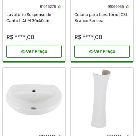
91045276
91069055
Lavatório Suspenso de
Coluna para Lavatório IC3L
Canto IL4LM 30x40cm
Branco Sensea
Branco Sensea
R$ ****,00
R$ ****,00
Ver Preço
Ver Preço
visibility
visibility