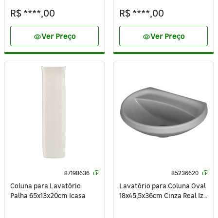
R$ ****,00
R$ ****,00
Ver Preço
Ver Preço
visibility
visibility
87198636
85236620
Coluna para Lavatório
Lavatório para Coluna Oval
Palha 65x13x20cm Icasa
18x45,5x36cm Cinza Real Izy
Deca