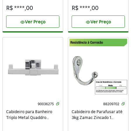
R$ ****,00
R$ ****,00
Ver Preço
Ver Preço
visibility
visibility
90036275
88209702
Cabideiro para Banheiro
Cabideiro de Parafusar até
Triplo Metal Quaddro
3kg Zamac Zincado 1
Sensea
unidade Aliança