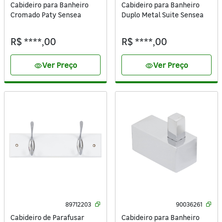
Cabideiro para Banheiro
Cabideiro para Banheiro
Cromado Paty Sensea
Duplo Metal Suite Sensea
R$ ****,00
R$ ****,00
Ver Preço
Ver Preço
visibility
visibility
89712203
90036261
Cabideiro de Parafusar
Cabideiro para Banheiro