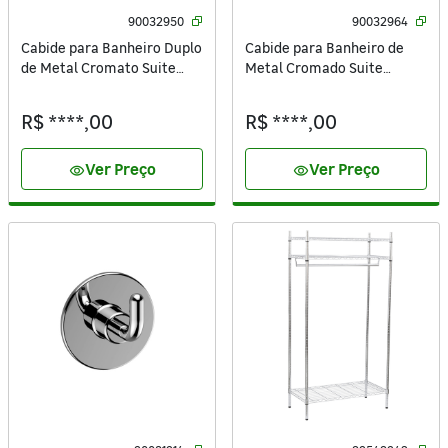
90032950
90032964
Cabide para Banheiro Duplo
Cabide para Banheiro de
de Metal Cromato Suite
Metal Cromado Suite
Sensea
Sensea
R$ ****,00
R$ ****,00
Ver Preço
Ver Preço
visibility
visibility