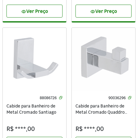
Ver Preço
Ver Preço
visibility
visibility
88086726
90036296
Cabide para Banheiro de
Cabide para Banheiro de
Metal Cromado Santiago
Metal Cromado Quaddro
Sensea
R$ ****,00
R$ ****,00