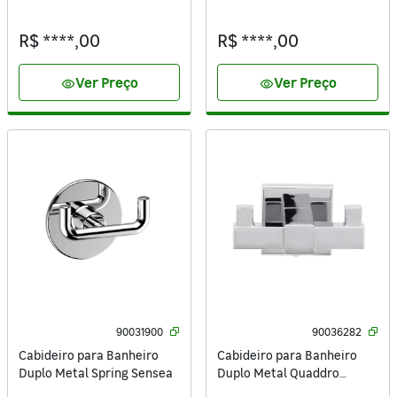
Sensea
Sensea
R$ ****,00
R$ ****,00
Ver Preço
Ver Preço
visibility
visibility
90031900
90036282
Cabideiro para Banheiro
Cabideiro para Banheiro
Duplo Metal Spring Sensea
Duplo Metal Quaddro
Sensea