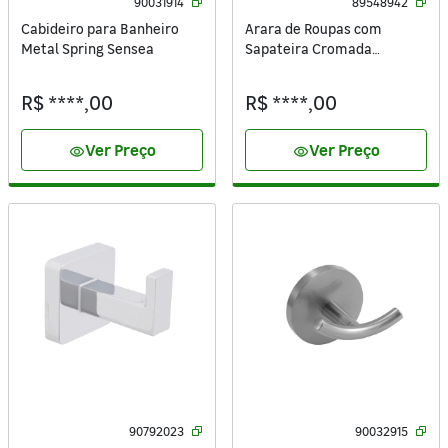
90031914
89548942
Cabideiro para Banheiro
Arara de Roupas com
Metal Spring Sensea
Sapateira Cromada
175x91x46cm
R$ ****,00
R$ ****,00
Ver Preço
Ver Preço
visibility
visibility
90792023
90032915