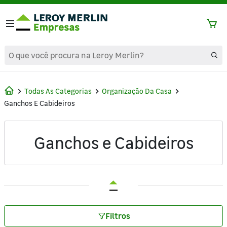
text.skipToContent
text.skipToNavigation
Todas As Categorias
Organização Da Casa
Ganchos E Cabideiros
Ganchos e Cabideiros
Filtros