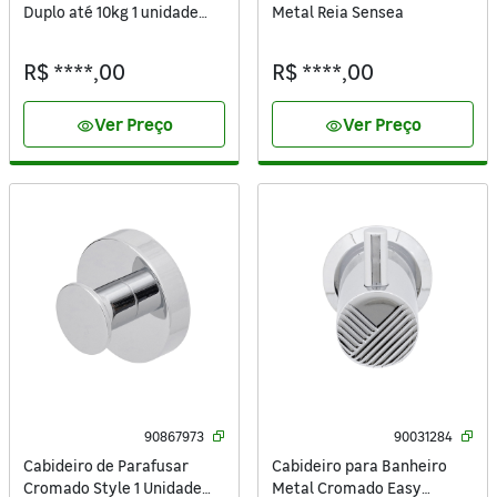
Duplo até 10kg 1 unidade
Metal Reia Sensea
Inspire
R$ ****,00
R$ ****,00
Ver Preço
Ver Preço
visibility
visibility
90867973
90031284
Cabideiro de Parafusar
Cabideiro para Banheiro
Cromado Style 1 Unidade
Metal Cromado Easy