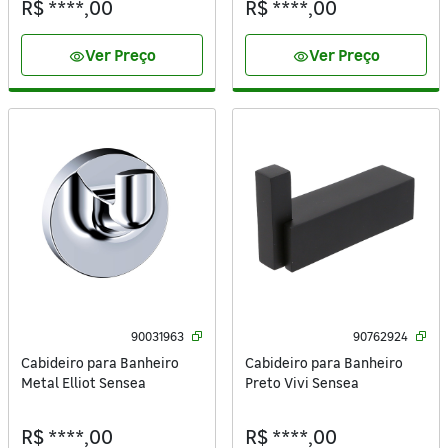
R$ ****,00
R$ ****,00
Ver Preço
Ver Preço
visibility
visibility
90031963
90762924
Cabideiro para Banheiro
Cabideiro para Banheiro
Metal Elliot Sensea
Preto Vivi Sensea
R$ ****,00
R$ ****,00