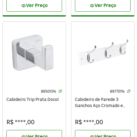
Ver Preço
Ver Preço
visibility
visibility
89501314
89770114
Cabideiro Trip Prata Docol
Cabideiro de Parede 3
Ganchos Aço Cromado e
Madeira 41x7cm His Inspire
R$ ****,00
R$ ****,00
Ver Preço
Ver Preço