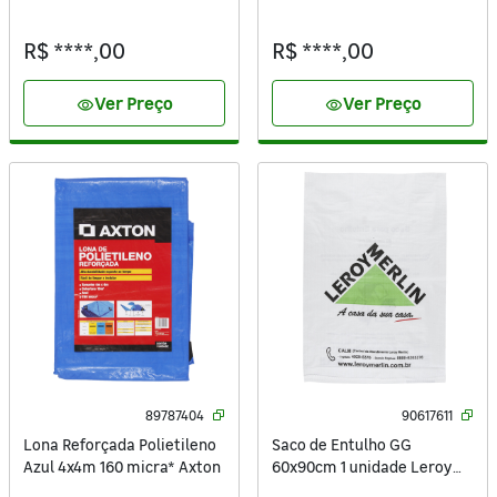
40 Kg 60X100cm
Axton
R$ ****,00
R$ ****,00
Ver Preço
Ver Preço
visibility
visibility
89787404
90617611
Lona Reforçada Polietileno
Saco de Entulho GG
Azul 4x4m 160 micra* Axton
60x90cm 1 unidade Leroy
Merlin