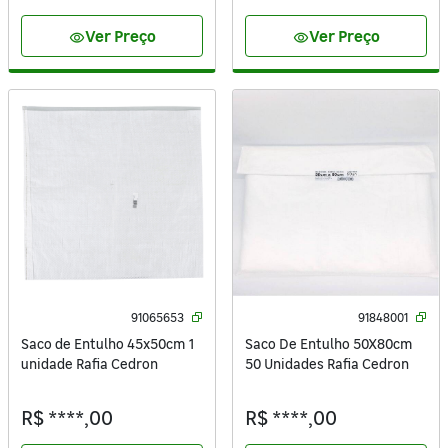
Ver Preço
Ver Preço
visibility
visibility
91065653
91848001
Saco de Entulho 45x50cm 1
Saco De Entulho 50X80cm
unidade Rafia Cedron
50 Unidades Rafia Cedron
R$ ****,00
R$ ****,00