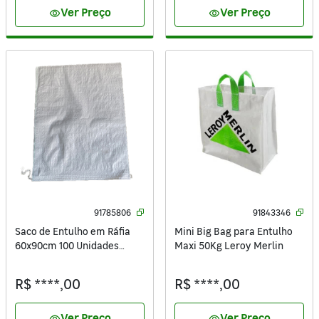
Ver Preço
Ver Preço
visibility
visibility
91785806
91843346
Saco de Entulho em Ráfia
Mini Big Bag para Entulho
60x90cm 100 Unidades
Maxi 50Kg Leroy Merlin
Sacaria ISAC
R$ ****,00
R$ ****,00
Ver Preço
Ver Preço