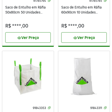
91785764
91785785
Saco de Entulho em Ráfia
Saco de Entulho em Ráfia
50x80cm 50 Unidades
60x90cm 10 Unidades
Sacaria ISAC
Sacaria ISAC
R$ ****,00
R$ ****,00
Ver Preço
Ver Preço
visibility
visibility
91843353
91843311