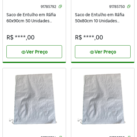
91785792
91785750
Saco de Entulho em Ráfia
Saco de Entulho em Ráfia
60x90cm 50 Unidades
50x80cm 10 Unidades
Sacaria ISAC
Sacaria ISAC
R$ ****,00
R$ ****,00
Ver Preço
Ver Preço
visibility
visibility