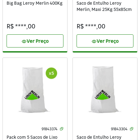
Big Bag Leroy Merlin 400Kg
Saco de Entulho Leroy
Merlin, Maxi 25Kg 55x85cm
R$ ****,00
R$ ****,00
Ver Preço
Ver Preço
visibility
visibility
91843374
91843304
Pack com 5 Sacos de Lixo
Saco de Entulho Leroy