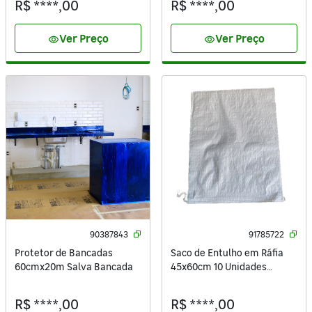
R$ ****,00
R$ ****,00
Ver Preço
Ver Preço
visibility
visibility
90387843
91785722
Protetor de Bancadas
Saco de Entulho em Ráfia
60cmx20m Salva Bancada
45x60cm 10 Unidades
Sacaria ISAC
R$ ****,00
R$ ****,00