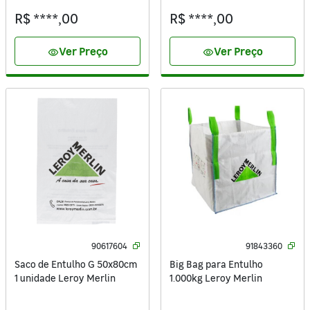
R$ ****,00
R$ ****,00
Ver Preço
Ver Preço
visibility
visibility
90617604
91843360
Saco de Entulho G 50x80cm
Big Bag para Entulho
1 unidade Leroy Merlin
1.000kg Leroy Merlin