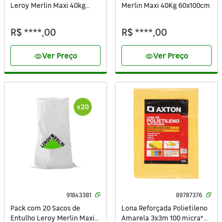
Leroy Merlin Maxi 40kg
Merlin Maxi 40Kg 60x100cm
60x100cm
R$ ****,00
R$ ****,00
Ver Preço
Ver Preço
visibility
visibility
91843381
89787376
Pack com 20 Sacos de
Lona Reforçada Polietileno
Entulho Leroy Merlin Maxi
Amarela 3x3m 100 micra*