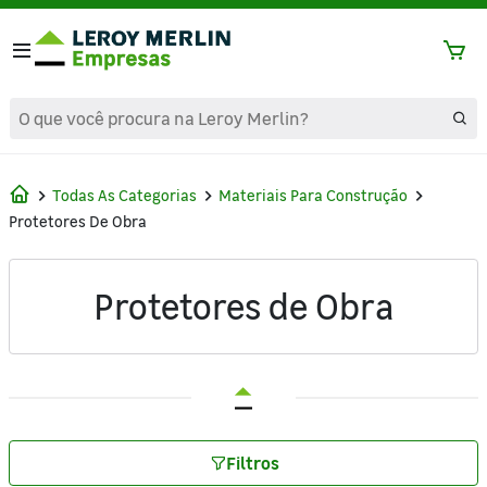
text.skipToContent
text.skipToNavigation
Todas As Categorias
Materiais Para Construção
Protetores De Obra
Protetores de Obra
Filtros