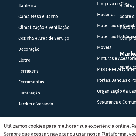
Limpeza de Casa
Banheiro
A Leroy
Madeiras
Cama Mesa e Banho
Sobre o
Materiais de Const
Climatização e Ventilação
História
Materiais Hidráulic
Cozinha e Área de Serviço
Compli
Móveis
Decoração
Mark
Pinturas e Acessóri
Eletro
Venda c
Pisos e Revestimen
Ferragens
Portas, Janelas e P
Ferramentas
Organização da Ca
Iluminação
Segurança e Comun
Jardim e Varanda
Utilizamos cookies para melhorar sua experiência online. P
Sempre que acessar, navegar ou usar nossa Plataforma, vo