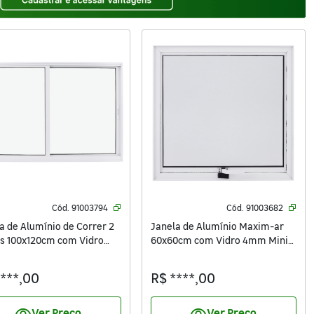
Cód.
91003794
Cód.
91003682
a de Alumínio de Correr 2
Janela de Alumínio Maxim-ar
s 100x120cm com Vidro
60x60cm com Vidro 4mm Mini
Vivace Isoxa Branca
Boreal Vivace Isoxa Branca
****,00
R$ ****,00
Ver Preço
Ver Preço