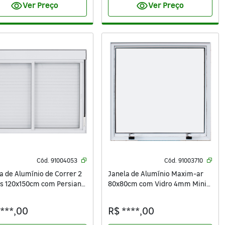
visibility
visibility
Ver Preço
Ver Preço
Cód.
91004053
Cód.
91003710
a de Alumínio de Correr 2
Janela de Alumínio Maxim-ar
s 120x150cm com Persiana
80x80cm com Vidro 4mm Mini
out e Vidro 3mm Vivace
Boreal Vivace Isoxa Branca
 Branca
****,00
R$ ****,00