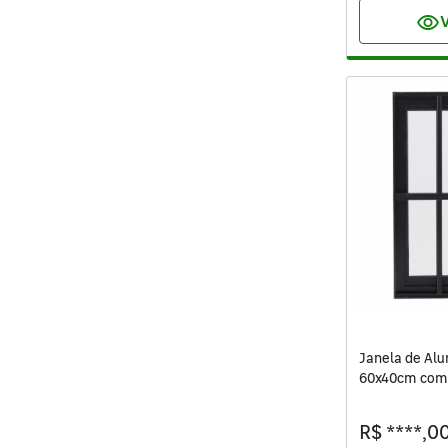
visibility
V
Janela de Al
60x40cm com 
Mini Boreal V
R$ ****,0