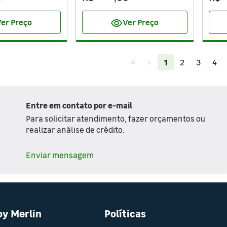
visibility
er Preço
Ver Preço
(current)
1
2
3
4
Entre em contato por e-mail
Para solicitar atendimento, fazer orçamentos ou
realizar análise de crédito.
Enviar mensagem
oy Merlin
Políticas