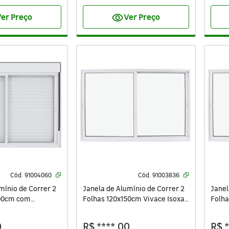
visibility
er Preço
Ver Preço
Cód.
91004060
Cód.
91003836
mínio de Correr 2
Janela de Alumínio de Correr 2
Janel
200cm com
Folhas 120x150cm Vivace Isoxa
Folha
kout Vivace Isoxa
Branca
4mm 
0
R$ ****,00
R$ 