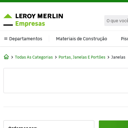
text.skipToContent
text.skipToNavigation
Departamentos
Materiais de Construção
Pis
Climatização e Ventilação
Todas As Categorias
Portas, Janelas E Portões
Janelas
Banheiro
Cama Mesa e Banho
Cozinha e Área de Serviço
Decoração
Ferragens