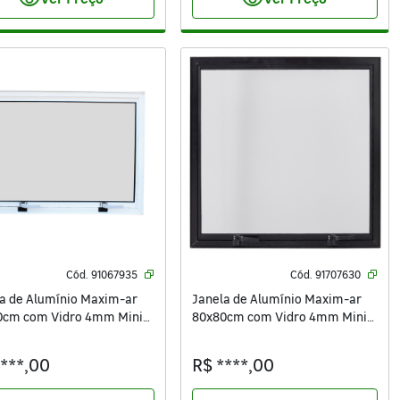
visibility
visibility
Cód.
91067935
Cód.
91707630
a de Alumínio Maxim-ar
Janela de Alumínio Maxim-ar
0cm com Vidro 4mm Mini
80x80cm com Vidro 4mm Mini
l Vivace Isoxa Branca
Boreal Vivace Isoxa Preta
****,00
R$ ****,00