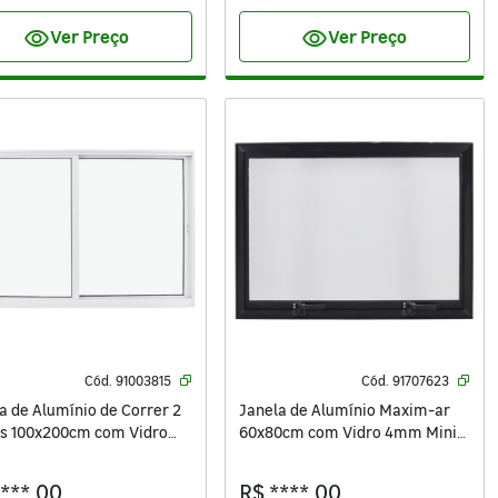
visibility
visibility
Ver Preço
Ver Preço
Cód.
91003815
Cód.
91707623
a de Alumínio de Correr 2
Janela de Alumínio Maxim-ar
s 100x200cm com Vidro
60x80cm com Vidro 4mm Mini
Vivace Isoxa Branca
Boreal Vivace Isoxa Preta
****,00
R$ ****,00