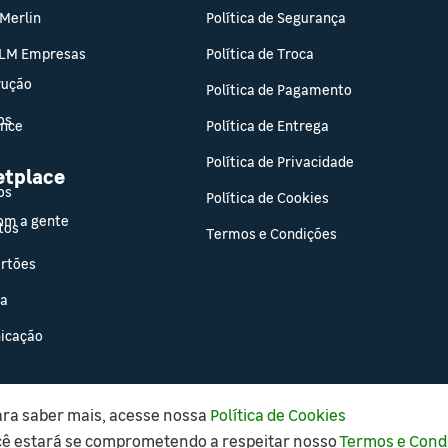
 Merlin
Política de Segurança
 LM Empresas
Política de Troca
rução
Política de Pagamento
os
ance
Política de Entrega
Política de Privacidade
etplace
os
Política de Cookies
om a gente
tos
Termos e Condições
ortões
sa
icação
ara saber mais, acesse nossa
Política de Cookies
Copyright © 2021 Leroy Merlin, todos os direitos reservados.
cê estará se comprometendo a respeitar nosso
Termos e Cond