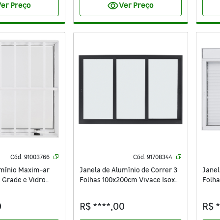
visibility
er Preço
Ver Preço
Cód.
91003766
Cód.
91708344
umínio Maxim-ar
Janela de Alumínio de Correr 3
Janel
Grade e Vidro
Folhas 100x200cm Vivace Isoxa
Folha
ivace Isoxa Branca
Preta
Black
Isoxa
0
R$ ****,00
R$ 