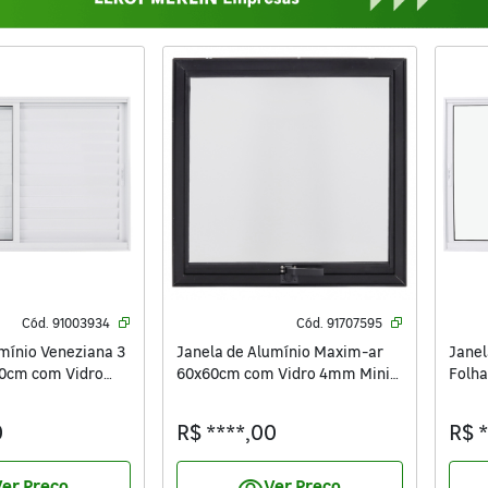
Cód.
91003934
Cód.
91707595
mínio Veneziana 3
Janela de Alumínio Maxim-ar
Janel
50cm com Vidro
60x60cm com Vidro 4mm Mini
Folha
soxa Branca
Boreal Vivace Isoxa Preta
3mm 
0
R$ ****,00
R$ 
er Preço
Ver Preço