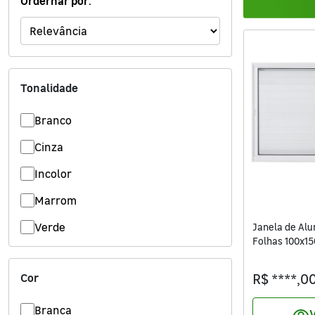
Ordernar por:
Ferramentas
Iluminação
Jardim e Varanda
Tonalidade
Limpeza de Casa
Branco
Madeiras
Cinza
Incolor
Eletro
Marrom
Materiais Hidráulicos
Verde
Janela de Alu
Folhas 100x1
Móveis
3mm Vivace I
Cor
R$ ****,0
Materiais de Construção
Branca
Pinturas e Acessórios
V