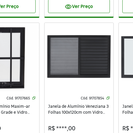
visibility
er Preço
Ver Preço
Cód.
91707665
Cód.
91707854
umínio Maxim-ar
Janela de Alumínio Veneziana 3
Janel
Grade e Vidro
Folhas 100x120cm com Vidro
Folha
ivace Isoxa Preta
3mm Vivace Isoxa Preta
3mm V
0
R$ ****,00
R$ 