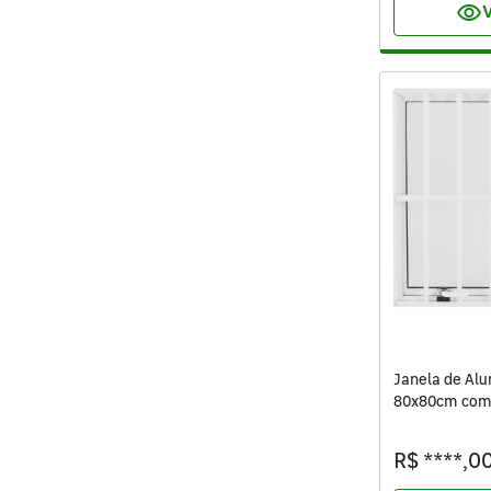
visibility
V
Janela de Al
80x80cm com 
Mini Boreal V
R$ ****,0