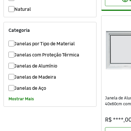
visibility
Natural
Pisos e Revestimentos
Organização da Casa
Categoria
Portas, Janelas e Portões
Janelas por Tipo de Material
Segurança e Comunicação
Janelas com Proteção Térmica
Janelas de Alumínio
Janelas de Madeira
Janelas de Aço
Janela de Al
Mostrar Mais
40x60cm com
Boreal Vivace
R$ ****,0