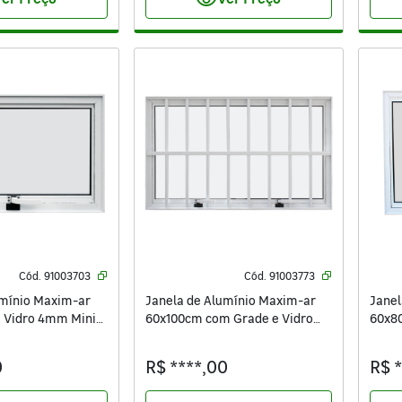
visibility
Cód.
91003703
Cód.
91003773
umínio Maxim-ar
Janela de Alumínio Maxim-ar
Janel
 Vidro 4mm Mini
60x100cm com Grade e Vidro
60x8
 Isoxa Branca
Mini Boreal Vivace Isoxa Branca
Borea
0
R$ ****,00
R$ 