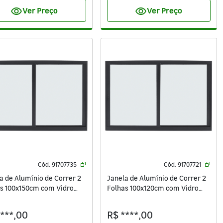
visibility
visibility
Ver Preço
Ver Preço
Cód.
91707735
Cód.
91707721
a de Alumínio de Correr 2
Janela de Alumínio de Correr 2
s 100x150cm com Vidro
Folhas 100x120cm com Vidro
ivace Isoxa Preta
3mm Vivace Isoxa Preta
****,00
R$ ****,00