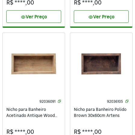
R$ ****,00
R$ ****,00
Ver Preço
Ver Preço
visibility
visibility
92036091
92036105
Nicho para Banheiro
Nicho para Banheiro Polido
Acetinado Antique Wood
Brown 30x60cm Artens
Amber 30x74cm
R$ ****,00
R$ ****,00