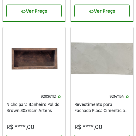
Ver Preço
Ver Preço
visibility
visibility
92036112
92141154
Nicho para Banheiro Polido
Revestimento para
Brown 30x74cm Artens
Fachada Placa Cimentícia
Industrial 4 Furos 80x40cm
Artesano
R$ ****,00
R$ ****,00