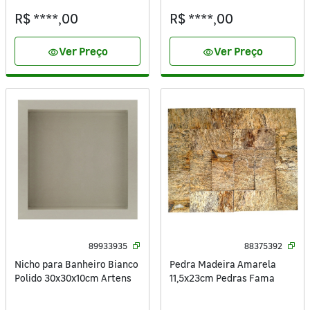
R$ ****,00
R$ ****,00
Ver Preço
Ver Preço
visibility
visibility
89933935
88375392
Nicho para Banheiro Bianco
Pedra Madeira Amarela
Polido 30x30x10cm Artens
11,5x23cm Pedras Fama