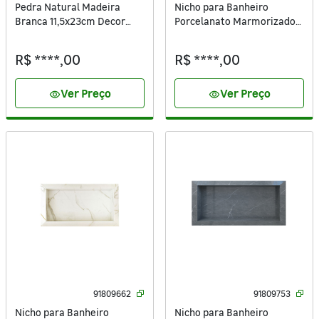
Pedra Natural Madeira
Nicho para Banheiro
Branca 11,5x23cm Decor
Porcelanato Marmorizado
Pedras
81x37cm Bongut
R$ ****,00
R$ ****,00
Ver Preço
Ver Preço
visibility
visibility
91809662
91809753
Nicho para Banheiro
Nicho para Banheiro