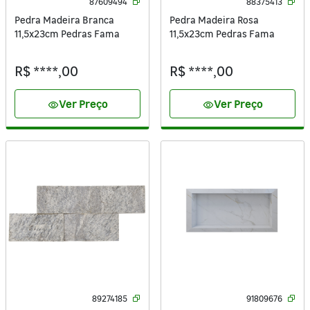
87609494
88375413
Pedra Madeira Branca
Pedra Madeira Rosa
11,5x23cm Pedras Fama
11,5x23cm Pedras Fama
R$ ****,00
R$ ****,00
Ver Preço
Ver Preço
visibility
visibility
89274185
91809676