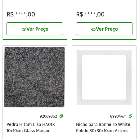
Pierini
R$ ****,00
R$ ****,00
Ver Preço
Ver Preço
visibility
visibility
92069852
89934474
Pedra Hitam Lisa HA01X
Nicho para Banheiro White
10x10cm Glass Mosaic
Polido 30x30x10cm Artens