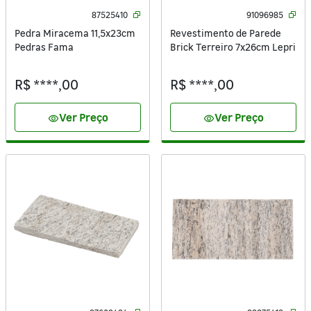
87525410
91096985
Pedra Miracema 11,5x23cm
Revestimento de Parede
Pedras Fama
Brick Terreiro 7x26cm Lepri
R$ ****,00
R$ ****,00
Ver Preço
Ver Preço
visibility
visibility