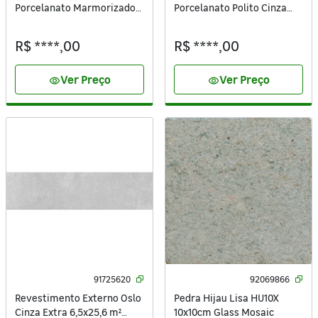
Porcelanato Marmorizado
Porcelanato Polito Cinza
61x37cm Bongut
Marmi 81xx37cm
R$ ****,00
R$ ****,00
Ver Preço
Ver Preço
visibility
visibility
91725620
92069866
Revestimento Externo Oslo
Pedra Hijau Lisa HU10X
Cinza Extra 6,5x25,6 m²
10x10cm Glass Mosaic