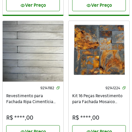
Ver Preço
Ver Preço
visibility
visibility
92141182
92141224
Revestimento para
Kit 16 Peças Revestimento
Fachada Ripa Cimentícia
para Fachada Mosaico
Lisa 9x100cm Artesano
Etrúria Corten 100x100cm
Artesano
R$ ****,00
R$ ****,00
Ver Preço
Ver Preço