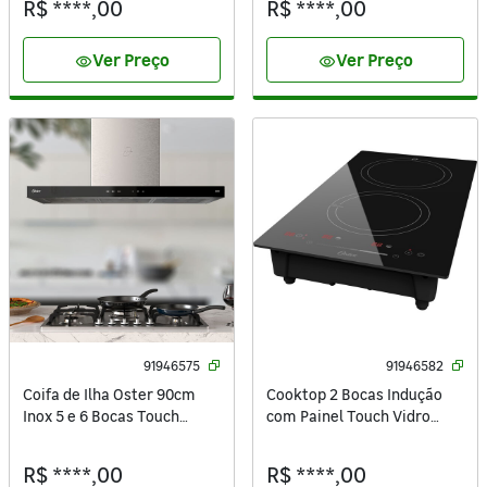
R$ ****,00
R$ ****,00
Ver Preço
Ver Preço
visibility
visibility
91946575
91946582
Coifa de Ilha Oster 90cm
Cooktop 2 Bocas Indução
Inox 5 e 6 Bocas Touch
com Painel Touch Vidro
Control OCFA590 220V
Preto 127V (110V) 2 em 1
OTOP202 Oster
R$ ****,00
R$ ****,00