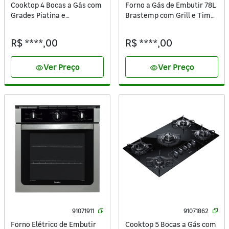
Cooktop 4 Bocas a Gás com
Forno a Gás de Embutir 78L
Grades Piatina e
Brastemp com Grill e Timer
Acendimento Automático
BOA84AE Preto 220V
Vidro Preto Bivolt BDD61AE
R$ ****,00
R$ ****,00
Brastemp
Ver Preço
Ver Preço
visibility
visibility
91071911
91071862
Forno Elétrico de Embutir
Cooktop 5 Bocas a Gás com