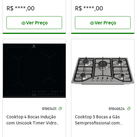
Experience OE8EF Preto
R$ ****,00
R$ ****,00
220V
Ver Preço
Ver Preço
visibility
visibility
91961401
91946624
Cooktop 4 Bocas Indução
Cooktop 5 Bocas a Gás
com Unicook Timer Vidro
Semiprosfissional com
Preto 220V Painel Touch
Acendimento Automático
IE60P Electrolux
Inox Bivolt OTOP701 Oster