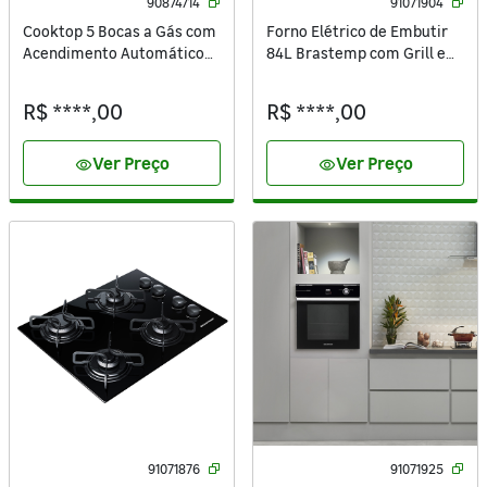
90874714
91071904
Cooktop 5 Bocas a Gás com
Forno Elétrico de Embutir
Acendimento Automático
84L Brastemp com Grill e
Vidro Preto Bivolt Infinity
Timer BOC84AE Preto 220V
26298-57077 Fischer
R$ ****,00
R$ ****,00
Ver Preço
Ver Preço
visibility
visibility
91071876
91071925