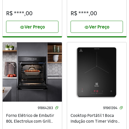
Porta e Controle de
Acendimento Automático
Temperatura CZD12AT 127V
Vidro Preto Bivolt BDD75AE
R$ ****,00
R$ ****,00
(110V)
Brastemp
Ver Preço
Ver Preço
visibility
visibility
91864283
91961394
Forno Elétrico de Embutir
Cooktop Portátil 1 Boca
80L Electrolux com Grill
Indução com Timer Vidro
Timer e Foodsensor
Preto 220V IE3TP Electrolux