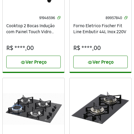
91946596
89957840
Cooktop 2 Bocas Indução
Forno Eletrico Fischer Fit
com Painel Touch Vidro
Line Embutir 44L Inox 220V
Preto 220V 2 em 1 OTOP202
Oster
R$ ****,00
R$ ****,00
Ver Preço
Ver Preço
visibility
visibility