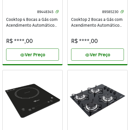
89448345
89585230
Cooktop 4 Bocas a Gás com
Cooktop 2 Bocas a Gás com
Acendimento Automático
Acendimento Automático
Vidro Preto Bivolt Fischer
Vidro Preto Bivolt Fischer
R$ ****,00
R$ ****,00
Ver Preço
Ver Preço
visibility
visibility