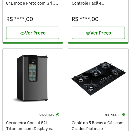
84L Inox e Preto com Grill e
Controle Fácil e
Timer Autodesligamento
Acendimento Automático
220V COB84AR Consul
Vidro Preto Bivolt CD075AE
R$ ****,00
R$ ****,00
Consul
Ver Preço
Ver Preço
visibility
visibility
91798196
91071883
Cervejeira Consul 82L
Cooktop 5 Bocas a Gás com
Titanium com Display na
Grades Piatina e