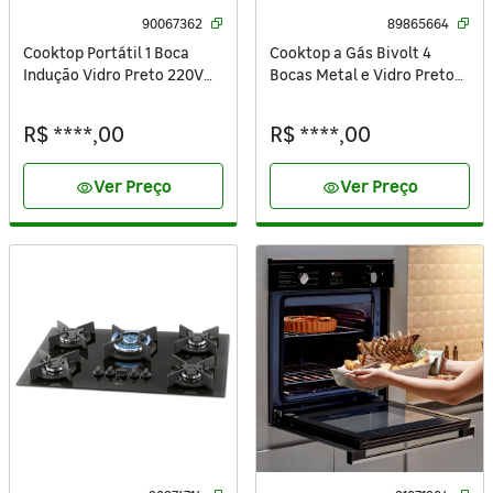
90067362
89865664
Cooktop Portátil 1 Boca
Cooktop a Gás Bivolt 4
Indução Vidro Preto 220V
Bocas Metal e Vidro Preto
26884-59097 Fischer
Tramontina
R$ ****,00
R$ ****,00
Ver Preço
Ver Preço
visibility
visibility