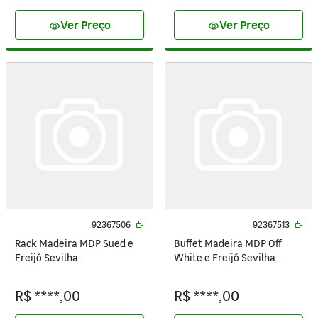
Ver Preço
Ver Preço
visibility
visibility
92367506
92367513
Rack Madeira MDP Sued e
Buffet Madeira MDP Off
Freijó Sevilha
White e Freijó Sevilha
61,9x179,4x37,9cm
77x179,4x37,9cm
R$ ****,00
R$ ****,00