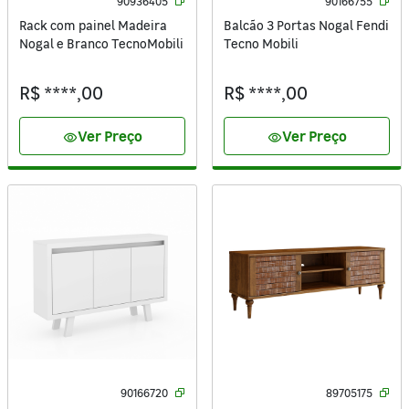
90936405
90166755
Rack com painel Madeira
Balcão 3 Portas Nogal Fendi
Nogal e Branco TecnoMobili
Tecno Mobili
R$ ****,00
R$ ****,00
Ver Preço
Ver Preço
visibility
visibility
90166720
89705175