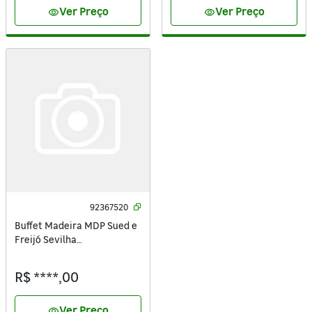
Ver Preço
Ver Preço
visibility
visibility
92367520
Buffet Madeira MDP Sued e
Freijó Sevilha
77x179,4x37,9cm
R$ ****,00
Ver Preço
visibility