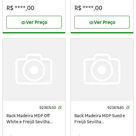
R$ ****,00
R$ ****,00
Ver Preço
Ver Preço
visibility
visibility
92367450
92367485
Rack Madeira MDP Off
Rack Madeira MDP Sued e
White e Freijó Sevilha
Freijó Sevilha
61,9x136x36cm
61,9x150x36cm Caemmun