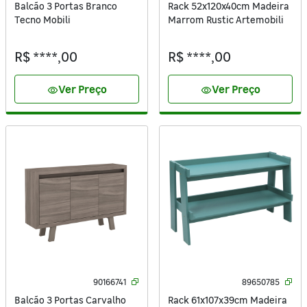
Balcão 3 Portas Branco
Rack 52x120x40cm Madeira
Tecno Mobili
Marrom Rustic Artemobili
R$ ****,00
R$ ****,00
Ver Preço
Ver Preço
visibility
visibility
90166741
89650785
Balcão 3 Portas Carvalho
Rack 61x107x39cm Madeira