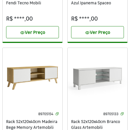
Fendi Tecno Mobili
Azul Ipanema Spaceo
R$ ****,00
R$ ****,00
Ver Preço
Ver Preço
visibility
visibility
89705154
89705133
Rack 52x120x40cm Madeira
Rack 52x120x40cm Branco
Bege Memory Artemobili
Glass Artemobili