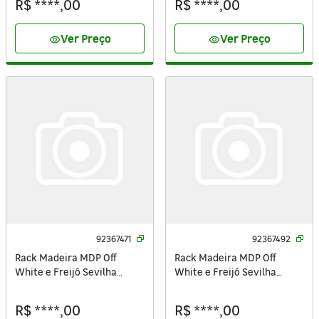
R$ ****,00
R$ ****,00
Ver Preço
Ver Preço
visibility
visibility
92367471
92367492
Rack Madeira MDP Off
Rack Madeira MDP Off
White e Freijó Sevilha
White e Freijó Sevilha
61,9x150x36cm
61,9x179,4x37,9cm
R$ ****,00
R$ ****,00