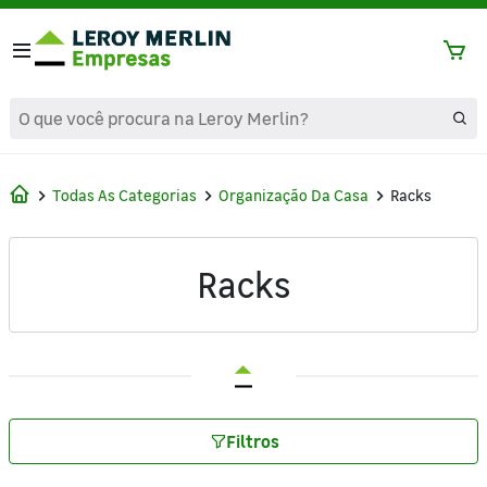
text.skipToContent
text.skipToNavigation
Todas As Categorias
Organização Da Casa
Racks
Racks
Filtros