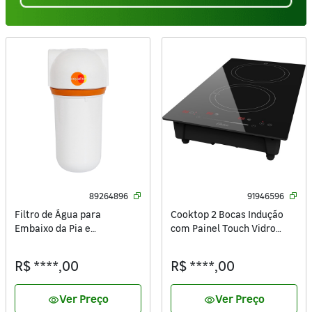
89264896
91946596
Filtro de Água para
Cooktop 2 Bocas Indução
Embaixo da Pia e
com Painel Touch Vidro
Bebedouro 7" Equation
Preto 220V 2 em 1 OTOP202
Oster
R$ ****,00
R$ ****,00
Ver Preço
Ver Preço
visibility
visibility