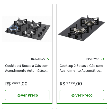
89448345
89585230
Cooktop 4 Bocas a Gás com
Cooktop 2 Bocas a Gás com
Acendimento Automático
Acendimento Automático
Vidro Preto Bivolt Fischer
Vidro Preto Bivolt Fischer
R$ ****,00
R$ ****,00
Ver Preço
Ver Preço
visibility
visibility