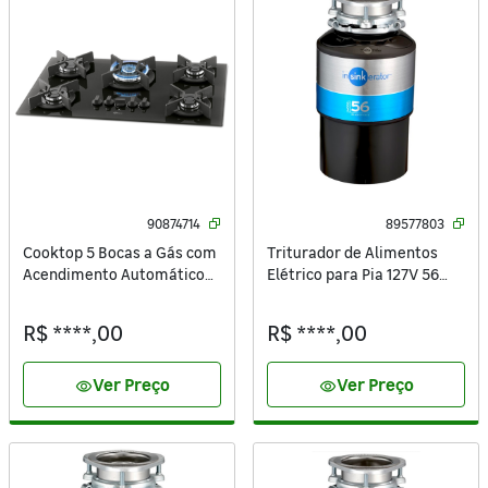
90874714
89577803
Cooktop 5 Bocas a Gás com
Triturador de Alimentos
Acendimento Automático
Elétrico para Pia 127V 56
Vidro Preto Bivolt Infinity
Insinkerator
26298-57077 Fischer
R$ ****,00
R$ ****,00
Ver Preço
Ver Preço
visibility
visibility