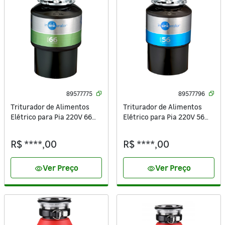
89577775
89577796
Triturador de Alimentos
Triturador de Alimentos
Elétrico para Pia 220V 66
Elétrico para Pia 220V 56
Insinkerator
Insinkerator
R$ ****,00
R$ ****,00
Ver Preço
Ver Preço
visibility
visibility