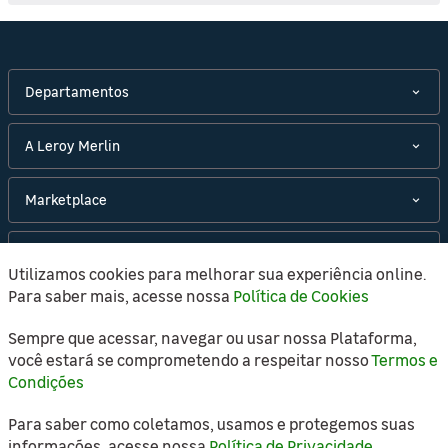
Departamentos
A Leroy Merlin
Marketplace
Políticas
Utilizamos cookies para melhorar sua experiência online.
Para saber mais, acesse nossa
Política de Cookies
Atendimento
Sempre que acessar, navegar ou usar nossa Plataforma,
você estará se comprometendo a respeitar nosso
Termos e
Condições
Copyright © 2021 Leroy Merlin, todos os direitos
Para saber como coletamos, usamos e protegemos suas
reservados.
informações, acesse nossa
Política de Privacidade