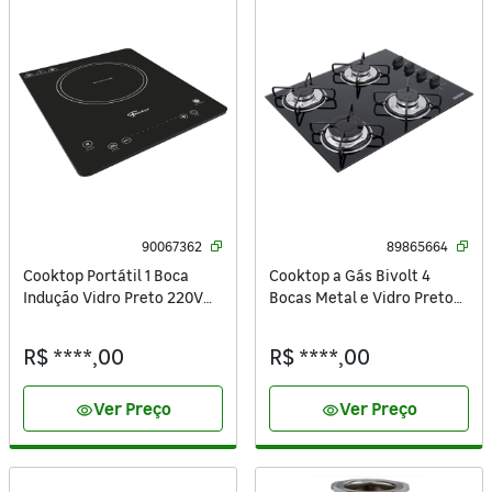
90067362
89865664
Cooktop Portátil 1 Boca
Cooktop a Gás Bivolt 4
Indução Vidro Preto 220V
Bocas Metal e Vidro Preto
26884-59097 Fischer
Tramontina
R$ ****,00
R$ ****,00
Ver Preço
Ver Preço
visibility
visibility