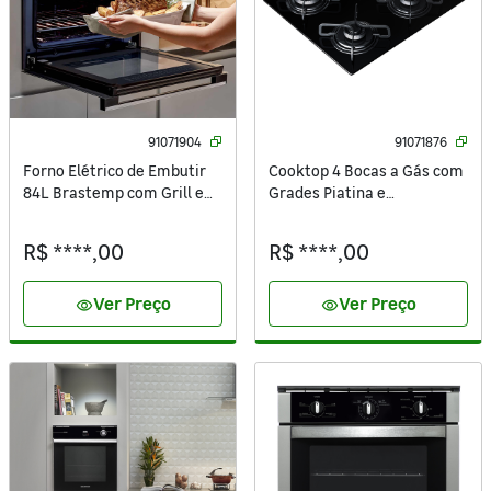
91071904
91071876
Forno Elétrico de Embutir
Cooktop 4 Bocas a Gás com
84L Brastemp com Grill e
Grades Piatina e
Timer BOC84AE Preto 220V
Acendimento Automático
Vidro Preto Bivolt BDD61AE
R$ ****,00
R$ ****,00
Brastemp
Ver Preço
Ver Preço
visibility
visibility