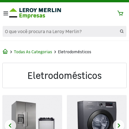
text.skipToContent
text.skipToNavigation
Todas As Categorias
Eletrodomésticos
Eletrodomésticos