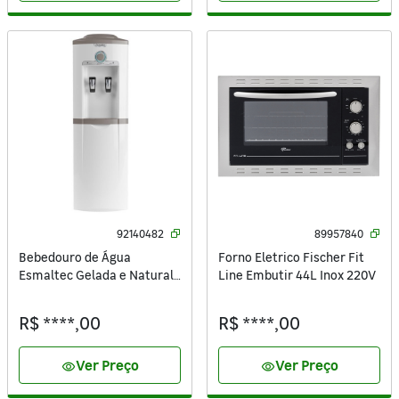
92140482
89957840
Bebedouro de Água
Forno Eletrico Fischer Fit
Esmaltec Gelada e Natural
Line Embutir 44L Inox 220V
com Compressor EGC35B
Branco 220V
R$ ****,00
R$ ****,00
Ver Preço
Ver Preço
visibility
visibility