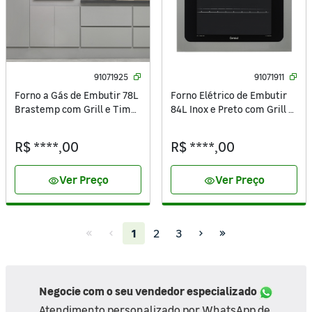
91071925
91071911
Forno a Gás de Embutir 78L
Forno Elétrico de Embutir
Brastemp com Grill e Timer
84L Inox e Preto com Grill e
BOA84AE Preto 220V
Timer Autodesligamento
220V COB84AR Consul
R$ ****,00
R$ ****,00
Ver Preço
Ver Preço
visibility
visibility
(current)
1
2
3
Negocie com o seu vendedor especializado
Atendimento personalizado por WhatsApp de