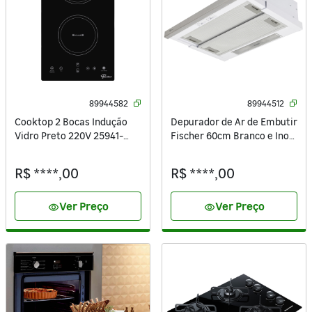
89944582
89944512
Cooktop 2 Bocas Indução
Depurador de Ar de Embutir
Vidro Preto 220V 25941-
Fischer 60cm Branco e Inox
56249 Fischer
4 Bocas Slim 5760 220V
R$ ****,00
R$ ****,00
Ver Preço
Ver Preço
visibility
visibility