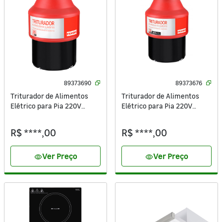
89373690
89373676
Triturador de Alimentos
Triturador de Alimentos
Elétrico para Pia 220V
Elétrico para Pia 220V
13884 Franke
13885 Franke
R$ ****,00
R$ ****,00
Ver Preço
Ver Preço
visibility
visibility