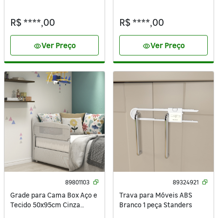
Standers
R$ ****,00
R$ ****,00
Ver Preço
Ver Preço
visibility
visibility
89801103
89324921
Grade para Cama Box Aço e
Trava para Móveis ABS
Tecido 50x95cm Cinza
Branco 1 peça Standers
Standers