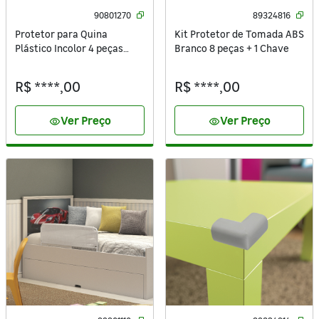
90801270
89324816
Protetor para Quina
Kit Protetor de Tomada ABS
Plástico Incolor 4 peças
Branco 8 peças + 1 Chave
Standers
R$ ****,00
R$ ****,00
Ver Preço
Ver Preço
visibility
visibility