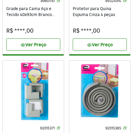
89801110
89324914
Grade para Cama Aço e
Protetor para Quina
Tecido 40x93cm Branco
Espuma Cinza 4 peças
Standers
R$ ****,00
R$ ****,00
Ver Preço
Ver Preço
visibility
visibility
92015371
92015385