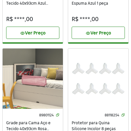
Tecido 40x93cm Azul
Espuma Azul 1 peça
Standers
R$ ****,00
R$ ****,00
Ver Preço
Ver Preço
visibility
visibility
89801124
88118254
Grade para Cama Aço e
Protetor para Quina
Tecido 40x93cm Rosa
Silicone Incolor 8 peças