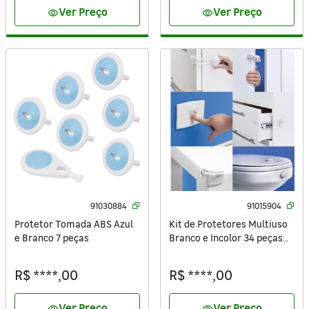
Ver Preço
Ver Preço
visibility
visibility
91030884
91015904
Protetor Tomada ABS Azul
Kit de Protetores Multiuso
e Branco 7 peças
Branco e Incolor 34 peças
Lolly
R$ ****,00
R$ ****,00
Ver Preço
Ver Preço