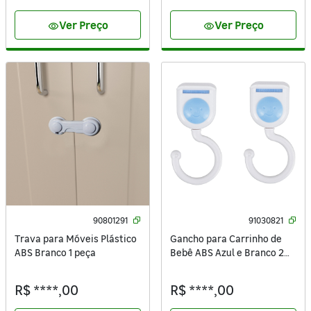
Ver Preço
Ver Preço
visibility
visibility
90801291
91030821
Trava para Móveis Plástico
Gancho para Carrinho de
ABS Branco 1 peça
Bebê ABS Azul e Branco 2
peças
R$ ****,00
R$ ****,00