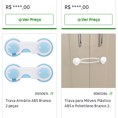
R$ ****,00
R$ ****,00
Ver Preço
Ver Preço
visibility
visibility
91030674
90801284
Trava Armário ABS Branco
Trava para Móveis Plástico
2 peças
ABS e Polietileno Branco 2
peças