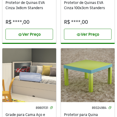
Protetor de Quinas EVA
Protetor de Quinas EVA
Cinza 3x8cm Standers
Cinza 100x3cm Standers
R$ ****,00
R$ ****,00
Ver Preço
Ver Preço
visibility
visibility
89801131
89324984
Grade para Cama Aço e
Protetor para Quina