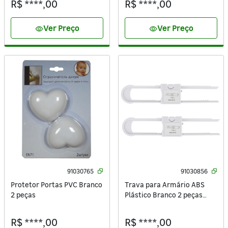
R$ ****,00
R$ ****,00
Ver Preço
Ver Preço
visibility
visibility
91030765
91030856
Protetor Portas PVC Branco
Trava para Armário ABS
2 peças
Plástico Branco 2 peças
Importado
R$ ****,00
R$ ****,00