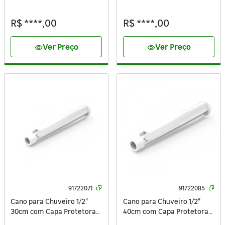
Jatos Cromada Sensea
R$ ****,00
R$ ****,00
Ver Preço
Ver Preço
visibility
visibility
91722071
91722085
Cano para Chuveiro 1/2"
Cano para Chuveiro 1/2"
30cm com Capa Protetora
40cm com Capa Protetora
Equation
Equation