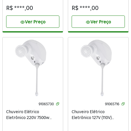
R$ ****,00
R$ ****,00
Ver Preço
Ver Preço
visibility
visibility
91065730
91065716
Chuveiro Elétrico
Chuveiro Elétrico
Eletrônico 220V 7500w
Eletrônico 127V (110V)
Branco Redondo Susie
5500w Branco Redondo
Equation
Susie Equation