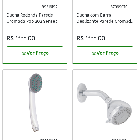
89316192
87969070
Ducha Redonda Parede
Ducha com Barra
Cromada Pop 202 Sensea
Deslizante Parede Cromada
4 Jatos Docce Sensea
R$ ****,00
R$ ****,00
Ver Preço
Ver Preço
visibility
visibility