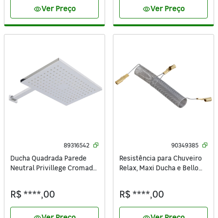
Ver Preço
Ver Preço
visibility
visibility
89316542
90349385
Ducha Quadrada Parede
Resistência para Chuveiro
Neutral Privillege Cromada
Relax, Maxi Ducha e Bello
Quadra Sensea
Banho 3T 127V (110V) 4500W
Equation
R$ ****,00
R$ ****,00
Ver Preço
Ver Preço