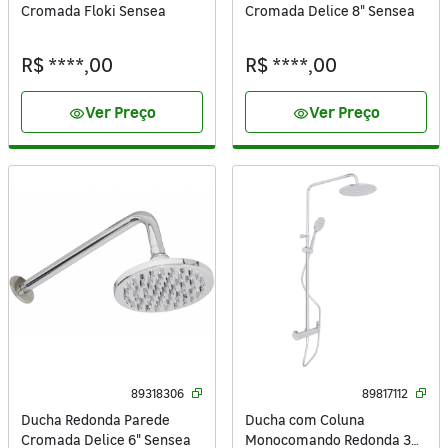
Cromada Floki Sensea
Cromada Delice 8" Sensea
R$ ****,00
R$ ****,00
Ver Preço
Ver Preço
visibility
visibility
89318306
89817112
Ducha Redonda Parede
Ducha com Coluna
Cromada Delice 6" Sensea
Monocomando Redonda 3