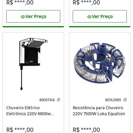
R$ ****,00
R$ ****,00
Ver Preço
Ver Preço
visibility
visibility
89051746
90742995
Chuveiro Elétrico
Resistência para Chuveiro
Eletrônico 220V 6800w
220V 7500W Luka Equation
Preto e Cromado Quadrado
Acqua Star Lorenzetti
R$ ****,00
R$ ****,00