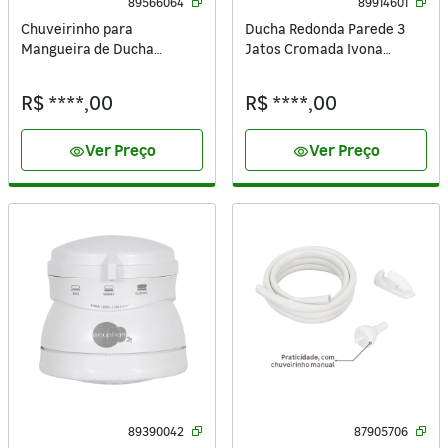
89566064
89914601
Chuveirinho para
Ducha Redonda Parede 3
Mangueira de Ducha
Jatos Cromada Ivona
Cromada Simple Sensea
Sensea
R$ ****,00
R$ ****,00
Ver Preço
Ver Preço
visibility
visibility
89390042
87905706