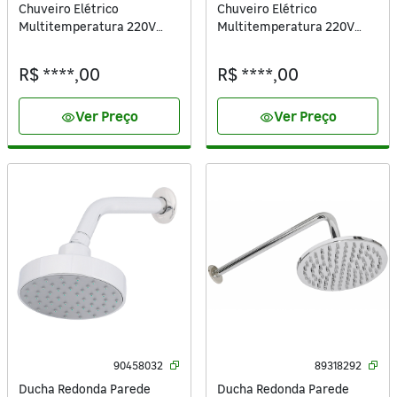
Chuveiro Elétrico
Chuveiro Elétrico
Multitemperatura 220V
Multitemperatura 220V
5400w Branco Redondo 3T
6800w Branco Redondo
Equation
Bella Ducha Lorenzetti
R$ ****,00
R$ ****,00
Ver Preço
Ver Preço
visibility
visibility
90458032
89318292
Ducha Redonda Parede
Ducha Redonda Parede