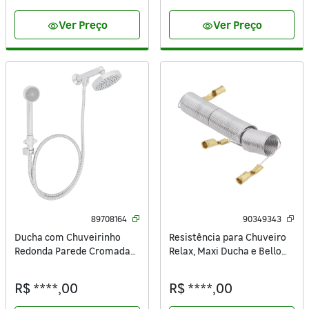
Ver Preço
Ver Preço
visibility
visibility
89708164
90349343
Ducha com Chuveirinho
Resistência para Chuveiro
Redonda Parede Cromada
Relax, Maxi Ducha e Bello
Flex Deca
Banho 3T 220V 5500W
Equation
R$ ****,00
R$ ****,00