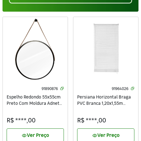
91890876
91964026
Espelho Redondo 55x55cm
Persiana Horizontal Braga
Preto Com Moldura Adnet
PVC Branca 1,20x1,55m
Inspire
Inspire
R$ ****,00
R$ ****,00
Ver Preço
Ver Preço
visibility
visibility