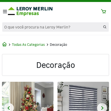
text.skipToContent
text.skipToNavigation
Todas As Categorias
Decoração
Decoração