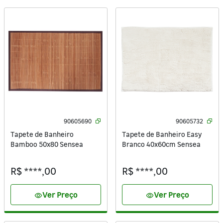
90605690
90605732
Tapete de Banheiro
Tapete de Banheiro Easy
Bamboo 50x80 Sensea
Branco 40x60cm Sensea
R$ ****,00
R$ ****,00
Ver Preço
Ver Preço
visibility
visibility