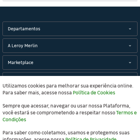
Departamentos
A Leroy Merlin
Marketplace
Políticas
Utilizamos cookies para melhorar sua experiência online.
Para saber mais, acesse nossa
Política de Cookies
Atendimento
Sempre que acessar, navegar ou usar nossa Plataforma,
você estará se comprometendo a respeitar nosso
Termos e
Condições
Copyright © 2021 Leroy Merlin, todos os direitos
Para saber como coletamos, usamos e protegemos suas
reservados.
informações, acesse nossa
Política de Privacidade