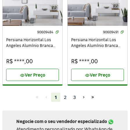
90609484
90609491
Persiana Horizontal Los
Persiana Horizontal Los
Angeles Alumínio Branca
Angeles Alumínio Branca
1,40x1,75m Inspire
1,60x1,75m Inspire
R$ ****,00
R$ ****,00
Ver Preço
Ver Preço
visibility
visibility
(current)
1
2
3
Negocie com o seu vendedor especializado
Atendimento personalizado por WhatsApp de