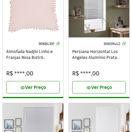
90684391
90609442
Almofada Nadjhi Linho e
Persiana Horizontal Los
Franjas Rosa Bistrô
Angeles Alumínio Prata
40x40cm Inspire
1x1,75m Inspire
R$ ****,00
R$ ****,00
Ver Preço
Ver Preço
visibility
visibility