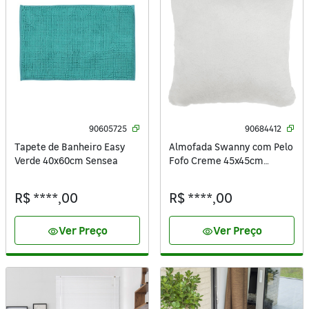
90605725
90684412
Tapete de Banheiro Easy
Almofada Swanny com Pelo
Verde 40x60cm Sensea
Fofo Creme 45x45cm
Inspire
R$ ****,00
R$ ****,00
Ver Preço
Ver Preço
visibility
visibility