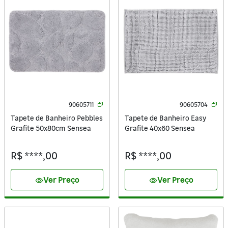
90605711
90605704
Tapete de Banheiro Pebbles
Tapete de Banheiro Easy
Grafite 50x80cm Sensea
Grafite 40x60 Sensea
R$ ****,00
R$ ****,00
Ver Preço
Ver Preço
visibility
visibility