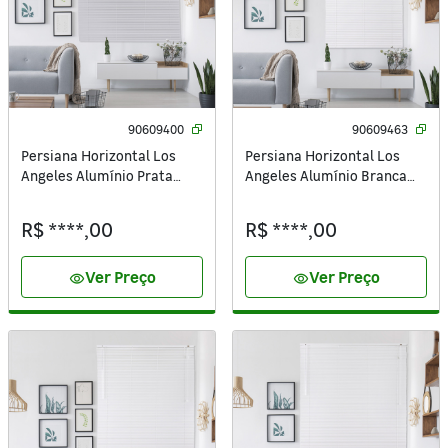
90609400
90609463
Persiana Horizontal Los
Persiana Horizontal Los
Angeles Alumínio Prata
Angeles Alumínio Branca
1,40x1,75m Inspire
1x1,75m Inspire
R$ ****,00
R$ ****,00
Ver Preço
Ver Preço
visibility
visibility