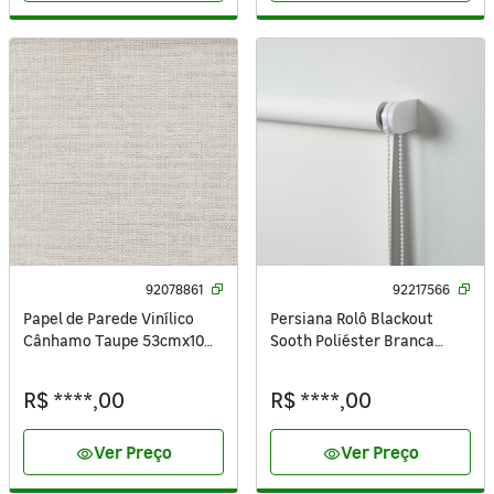
92078861
92217566
Papel de Parede Vinílico
Persiana Rolô Blackout
Cânhamo Taupe 53cmx10m
Sooth Poliéster Branca
Inspire
2x2,20m Inspire
R$ ****,00
R$ ****,00
Ver Preço
Ver Preço
visibility
visibility