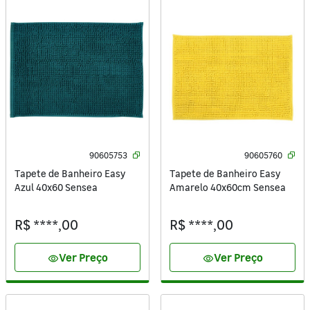
90605753
90605760
Tapete de Banheiro Easy
Tapete de Banheiro Easy
Azul 40x60 Sensea
Amarelo 40x60cm Sensea
R$ ****,00
R$ ****,00
Ver Preço
Ver Preço
visibility
visibility