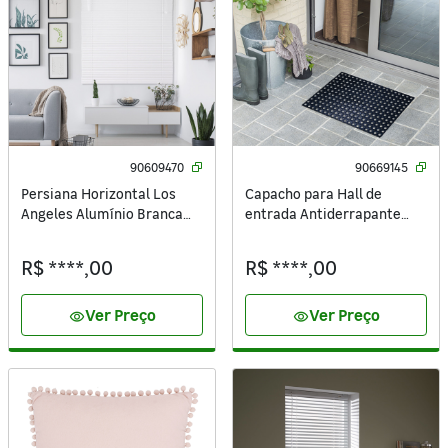
90609470
90669145
Persiana Horizontal Los
Capacho para Hall de
Angeles Alumínio Branca
entrada Antiderrapante
1,20x1,75m Inspire
Retangular 0,4x0,6 Inspire
Geométrico Flavio Preto
R$ ****,00
R$ ****,00
Ver Preço
Ver Preço
visibility
visibility