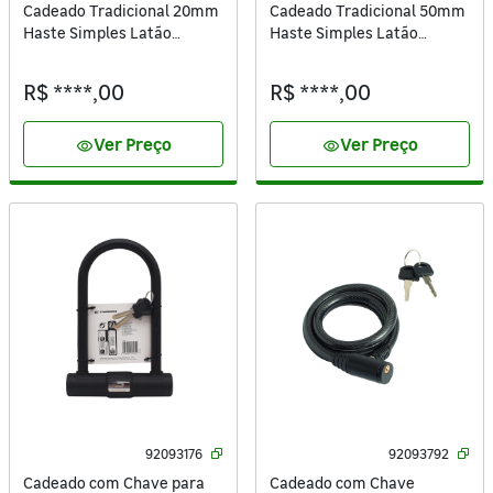
Cadeado Tradicional 20mm
Cadeado Tradicional 50mm
Haste Simples Latão
Haste Simples Latão
Dourado 51000026 Pado
Dourado 51000031 Pado
R$ ****,00
R$ ****,00
Ver Preço
Ver Preço
visibility
visibility
92093176
92093792
Cadeado com Chave para
Cadeado com Chave