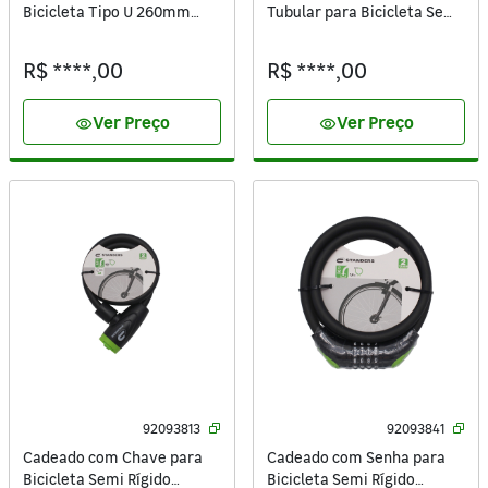
Bicicleta Tipo U 260mm
Tubular para Bicicleta Semi
Preto Standers
Rígido 1000mm Preto
Standers
R$ ****,00
R$ ****,00
Ver Preço
Ver Preço
visibility
visibility
92093813
92093841
Cadeado com Chave para
Cadeado com Senha para
Bicicleta Semi Rígido
Bicicleta Semi Rígido