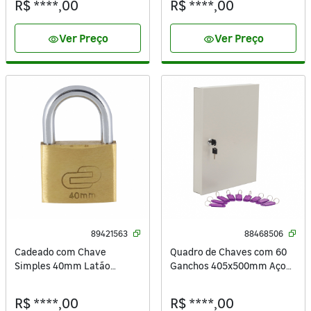
R$ ****,00
R$ ****,00
Ver Preço
Ver Preço
visibility
visibility
89421563
88468506
Cadeado com Chave
Quadro de Chaves com 60
Simples 40mm Latão
Ganchos 405x500mm Aço
Dourado Standers
Bege Dovale
R$ ****,00
R$ ****,00