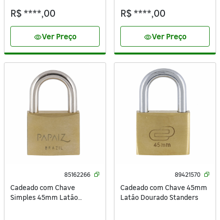
R$ ****,00
R$ ****,00
Ver Preço
Ver Preço
visibility
visibility
85162266
89421570
Cadeado com Chave
Cadeado com Chave 45mm
Simples 45mm Latão
Latão Dourado Standers
Dourado Clássico Papaiz