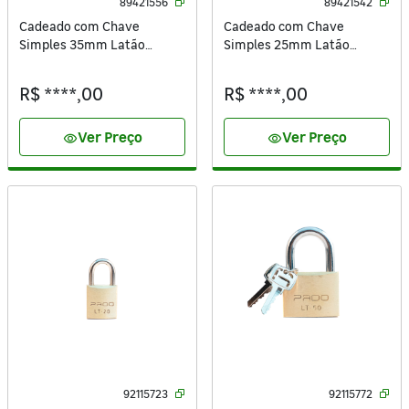
89421556
89421542
Cadeado com Chave
Cadeado com Chave
Simples 35mm Latão
Simples 25mm Latão
Dourado Standers
Dourado Standers
R$ ****,00
R$ ****,00
Ver Preço
Ver Preço
visibility
visibility
92115723
92115772