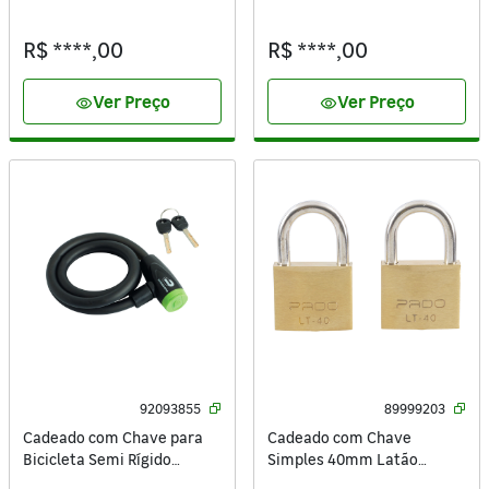
800mm Preto Standers
1600mm Preto Standers
R$ ****,00
R$ ****,00
Ver Preço
Ver Preço
visibility
visibility
92093855
89999203
Cadeado com Chave para
Cadeado com Chave
Bicicleta Semi Rígido
Simples 40mm Latão
1200mm Preto Standers
Maciço Pado