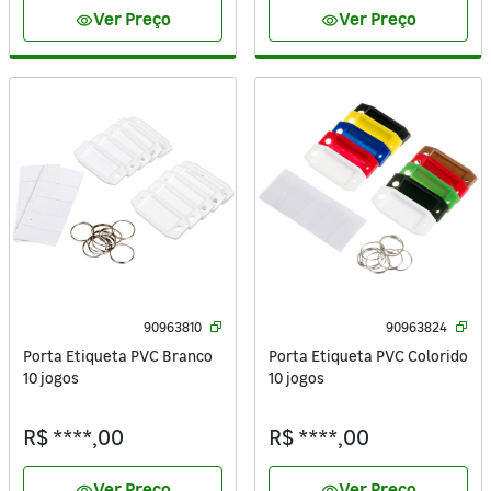
Ver Preço
Ver Preço
visibility
visibility
90963810
90963824
Porta Etiqueta PVC Branco
Porta Etiqueta PVC Colorido
10 jogos
10 jogos
R$ ****,00
R$ ****,00
Ver Preço
Ver Preço