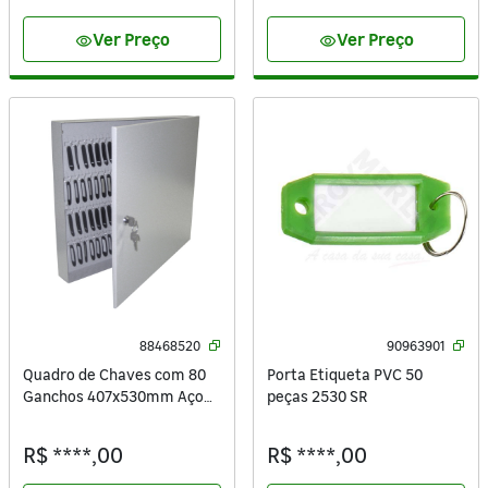
Ver Preço
Ver Preço
visibility
visibility
88468520
90963901
Quadro de Chaves com 80
Porta Etiqueta PVC 50
Ganchos 407x530mm Aço
peças 2530 SR
Bege Dovale
R$ ****,00
R$ ****,00