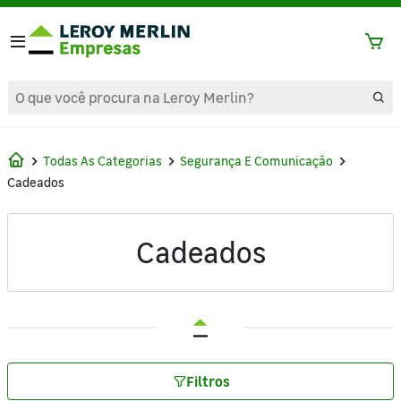
text.skipToContent
text.skipToNavigation
Todas As Categorias
Segurança E Comunicação
Cadeados
Cadeados
Filtros