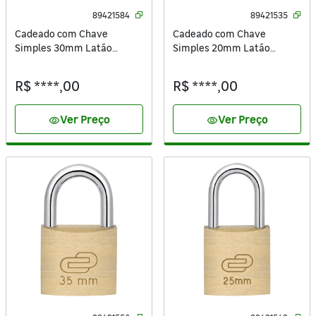
89421584
89421535
Cadeado com Chave
Cadeado com Chave
Simples 30mm Latão
Simples 20mm Latão
Dourado Standers
Dourado Standers
R$ ****,00
R$ ****,00
Ver Preço
Ver Preço
visibility
visibility