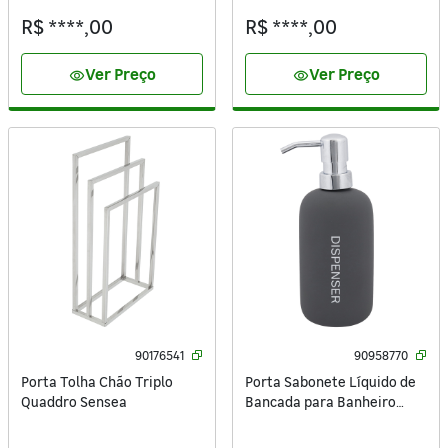
R$ ****,00
R$ ****,00
Ver Preço
Ver Preço
visibility
visibility
90176541
90958770
Porta Tolha Chão Triplo
Porta Sabonete Líquido de
Quaddro Sensea
Bancada para Banheiro
360ml Cerâmica Cinza
Remix Sensea