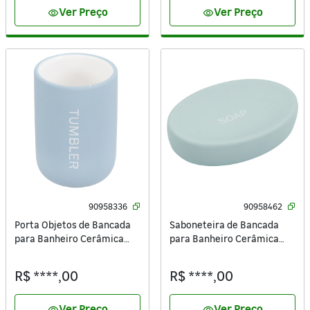
Ver Preço
Ver Preço
visibility
visibility
90958336
90958462
Porta Objetos de Bancada
Saboneteira de Bancada
para Banheiro Cerâmica
para Banheiro Cerâmica
Azul Claro Remix Sensea
Verde Matte Remix Sensea
R$ ****,00
R$ ****,00
Ver Preço
Ver Preço