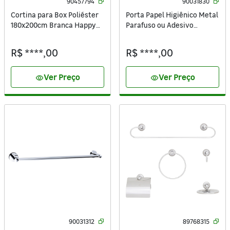
90457794
90031830
Cortina para Box Poliéster
Porta Papel Higiênico Metal
180x200cm Branca Happy
Parafuso ou Adesivo
Sensea
Simples Prata Spring
Sensea
R$ ****,00
R$ ****,00
Ver Preço
Ver Preço
visibility
visibility
90031312
89768315