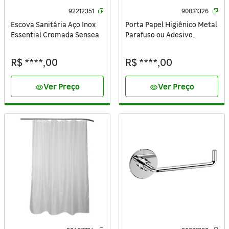
92212351
90031326
Escova Sanitária Aço Inox
Porta Papel Higiênico Metal
Essential Cromada Sensea
Parafuso ou Adesivo
Simples Prata Style Sensea
R$ ****,00
R$ ****,00
Ver Preço
Ver Preço
visibility
visibility