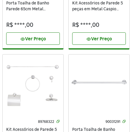
Porta Toalha de Banho
Kit Acessórios de Parede 5
Parede 65cm Metal
peças em Metal Caspio
Cromado Style Sensea
Sensea
R$ ****,00
R$ ****,00
Ver Preço
Ver Preço
visibility
visibility
89768322
90031291
Kit Acessórios de Parede 5
Porta Toalha de Banho