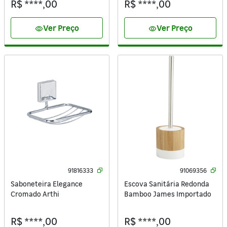
R$ ****,00
R$ ****,00
Ver Preço
Ver Preço
visibility
visibility
91816333
91069356
Saboneteira Elegance
Escova Sanitária Redonda
Cromado Arthi
Bamboo James Importado
R$ ****,00
R$ ****,00