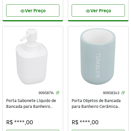
Ver Preço
Ver Preço
visibility
visibility
90958714
90958343
Porta Sabonete Líquido de
Porta Objetos de Bancada
Bancada para Banheiro
para Banheiro Cerâmica
360ml Plástico Branco Easy
Verde Matte Remix Sensea
Sensea
R$ ****,00
R$ ****,00