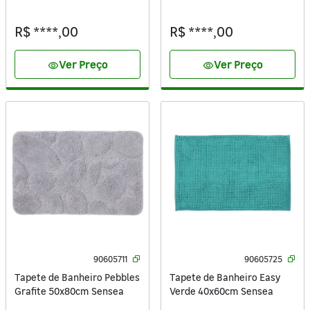
Deca
Brilhante Flape
R$ ****,00
R$ ****,00
Ver Preço
Ver Preço
visibility
visibility
90605711
90605725
Tapete de Banheiro Pebbles
Tapete de Banheiro Easy
Grafite 50x80cm Sensea
Verde 40x60cm Sensea