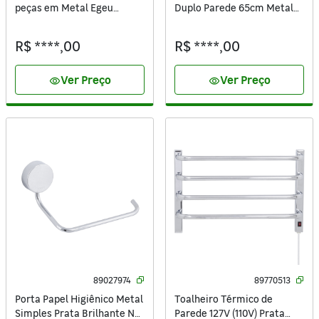
peças em Metal Egeu
Duplo Parede 65cm Metal
Sensea
Cromado Style Sensea
R$ ****,00
R$ ****,00
Ver Preço
Ver Preço
visibility
visibility
89027974
89770513
Porta Papel Higiênico Metal
Toalheiro Térmico de
Simples Prata Brilhante Net
Parede 127V (110V) Prata