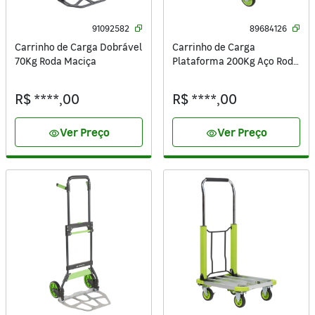
91092582
89684126
Carrinho de Carga Dobrável
Carrinho de Carga
70Kg Roda Maciça
Plataforma 200Kg Aço Roda
de Maciça 4"
R$ ****,00
R$ ****,00
Ver Preço
Ver Preço
visibility
visibility