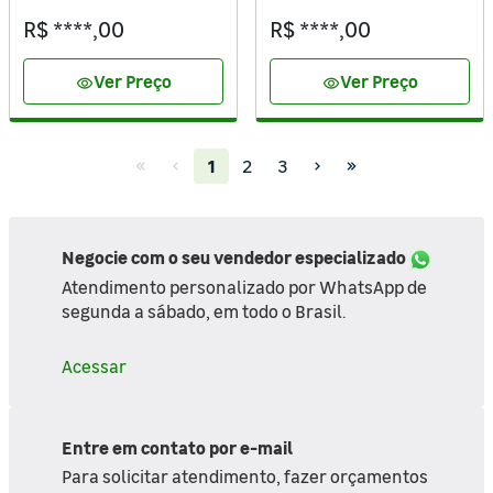
R$ ****,00
R$ ****,00
Ver Preço
Ver Preço
visibility
visibility
(current)
1
2
3
Negocie com o seu vendedor especializado
Atendimento personalizado por WhatsApp de
segunda a sábado, em todo o Brasil.
Acessar
Entre em contato por e-mail
Para solicitar atendimento, fazer orçamentos