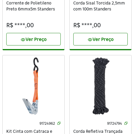
Corrente de Polietileno
Corda Sisal Torcida 2,5mm
Preto 6mmx5m Standers
com 100m Standers
R$ ****,00
R$ ****,00
Ver Preço
Ver Preço
visibility
visibility
91724962
91724794
Kit Cinta com Catraca e
Corda Refletiva Trançada