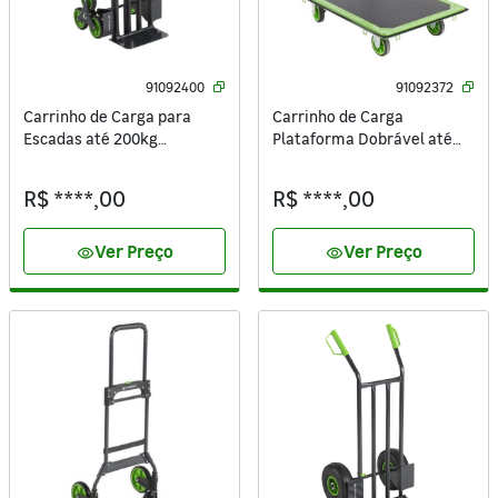
91092400
91092372
Carrinho de Carga para
Carrinho de Carga
Escadas até 200kg
Plataforma Dobrável até
Standers
300kg Standers
R$ ****,00
R$ ****,00
Ver Preço
Ver Preço
visibility
visibility