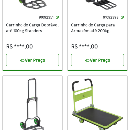
91092351
91092393
Carrinho de Carga Dobrável
Carrinho de Carga para
até 100kg Standers
Armazém até 200kg
Standers
R$ ****,00
R$ ****,00
Ver Preço
Ver Preço
visibility
visibility