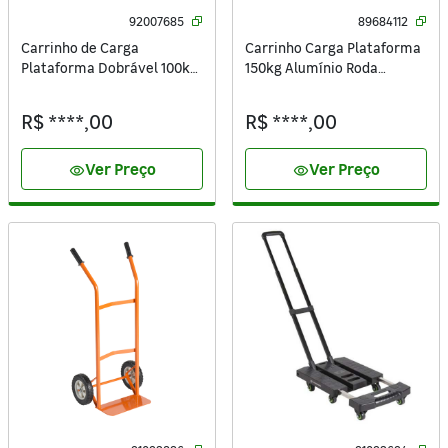
92007685
89684112
Carrinho de Carga
Carrinho Carga Plataforma
Plataforma Dobrável 100kg
150kg Alumínio Roda
Standers
Borracha 8"
R$ ****,00
R$ ****,00
Ver Preço
Ver Preço
visibility
visibility