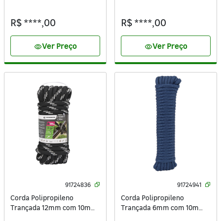
Standers
Standers
R$ ****,00
R$ ****,00
Ver Preço
Ver Preço
visibility
visibility
91724836
91724941
Corda Polipropileno
Corda Polipropileno
Trançada 12mm com 10m
Trançada 6mm com 10m
Standers
Standers