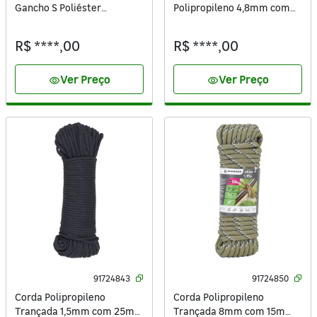
Gancho S Poliéster
Polipropileno 4,8mm com
Standers 250kg 4 Peças
15m Standers
R$ ****,00
R$ ****,00
Ver Preço
Ver Preço
visibility
visibility
91724843
91724850
Corda Polipropileno
Corda Polipropileno
Trançada 1,5mm com 25m
Trançada 8mm com 15m