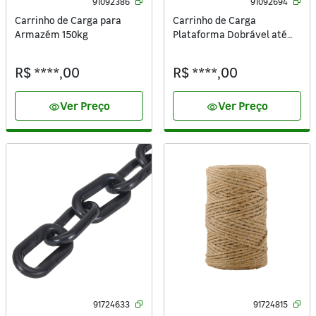
91092386
91092694
Carrinho de Carga para
Carrinho de Carga
Armazém 150kg
Plataforma Dobrável até
70kg Standers
R$ ****,00
R$ ****,00
Ver Preço
Ver Preço
visibility
visibility
91724633
91724815