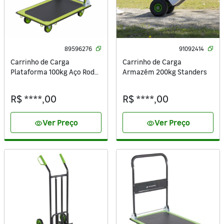
89596276
91092414
Carrinho de Carga
Carrinho de Carga
Plataforma 100kg Aço Roda
Armazém 200kg Standers
Maciça 4"
R$ ****,00
R$ ****,00
Ver Preço
Ver Preço
visibility
visibility