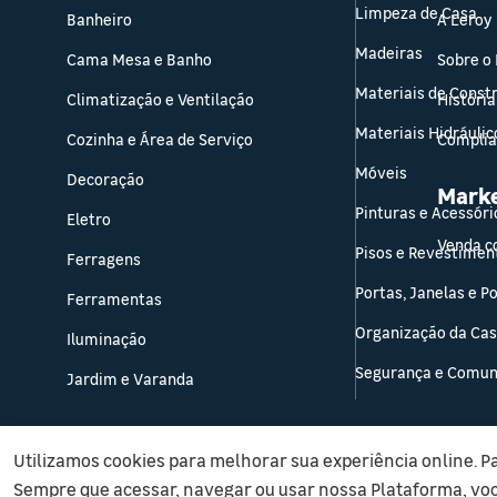
Limpeza de Casa
Banheiro
A Leroy
Madeiras
Cama Mesa e Banho
Sobre o
Materiais de Const
Climatização e Ventilação
História
Materiais Hidráulic
Cozinha e Área de Serviço
Compli
Móveis
Decoração
Mark
Pinturas e Acessóri
Eletro
Venda c
Pisos e Revestimen
Ferragens
Portas, Janelas e P
Ferramentas
Organização da Ca
Iluminação
Segurança e Comun
Jardim e Varanda
Utilizamos cookies para melhorar sua experiência online. P
Sempre que acessar, navegar ou usar nossa Plataforma, vo