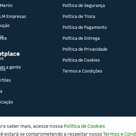
 Merlin
Política de Segurança
 LM Empresas
Política de Troca
rução
Política de Pagamento
os
ance
Política de Entrega
Política de Privacidade
etplace
os
Política de Cookies
om a gente
tos
Termos e Condições
ortões
sa
icação
ara saber mais, acesse nossa
Política de Cookies
Copyright © 2021 Leroy Merlin, todos os direitos reservados.
cê estará se comprometendo a respeitar nosso
Termos e Cond