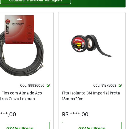
Cód.
89936056
Cód.
91875063
 Fios com Alma de Aço
Fita Isolante 3M Imperial Preta
tros Cinza Lexman
18mmx20m
****,00
R$ ****,00
Ver Preço
Ver Preço