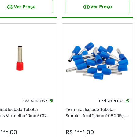
visibility
visibility
Ver Preço
Ver Preço
Cód.
90170052
Cód.
90170024
nal Isolado Tubolar
Terminal Isolado Tubolar
les Vermelho 10mm² C12
Simples Azul 2,5mm² C8 20Pçs
 Sforplast
Sforplast
****,00
R$ ****,00