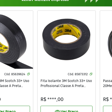
Cód.
85639624
Cód.
85873312
 3M Scotch 33+ Uso
Fita Isolante 3M Scotch 33+ Uso
Passa
Classe A Preta
Profissional Classe A Preta
20Me
19mm x 20m x 0,19mm
19mm x 10m x 0,19mm
0
R$ ****,00
R$ 
er Preço
Ver Preço