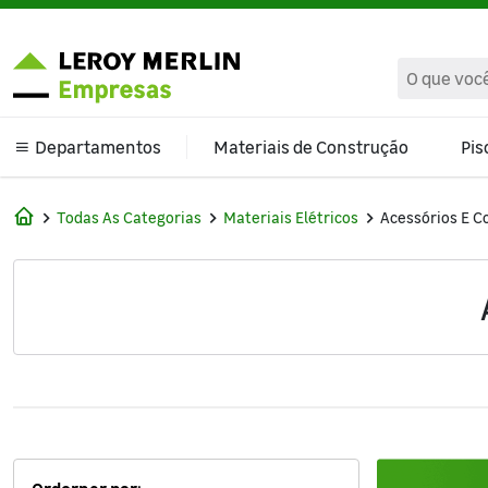
text.skipToContent
text.skipToNavigation
Departamentos
Materiais de Construção
Pis
Climatização e Ventilação
Todas As Categorias
Materiais Elétricos
Acessórios E C
Banheiro
Cama Mesa e Banho
Cozinha e Área de Serviço
Decoração
Ferragens