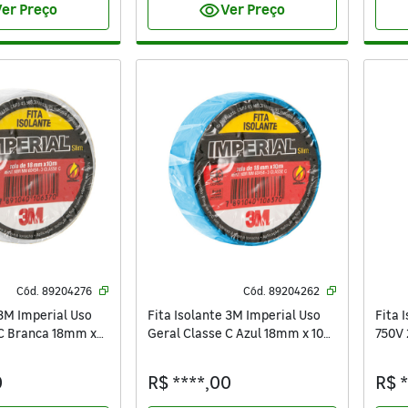
visibility
er Preço
Ver Preço
Cód.
89204276
Cód.
89204262
 3M Imperial Uso
Fita Isolante 3M Imperial Uso
Fita 
 C Branca 18mm x
Geral Classe C Azul 18mm x 10m
750V 
x 0,13mm
0
R$ ****,00
R$ 