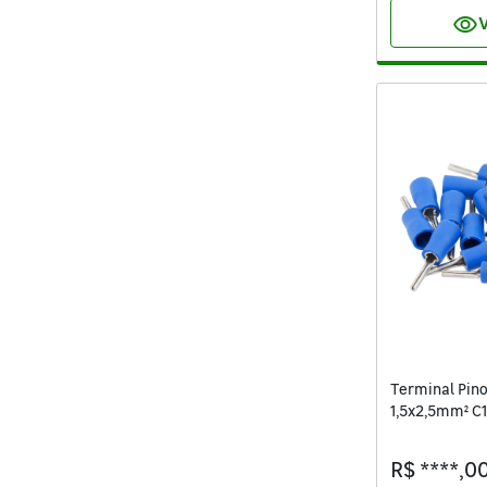
visibility
V
Terminal Pino
1,5x2,5mm² C1
R$ ****,0