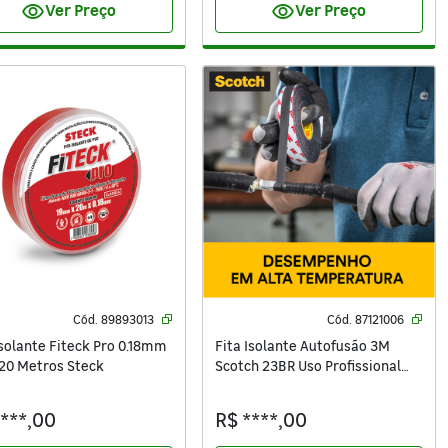
visibility
visibility
Ver Preço
Ver Preço
Cód.
89893013
Cód.
87121006
Isolante Fiteck Pro 0.18mm
Fita Isolante Autofusão 3M
20 Metros Steck
Scotch 23BR Uso Profissional
19mm x 10m x 0,76mm
****,00
R$ ****,00