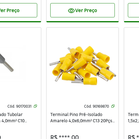
visibility
er Preço
Ver Preço
Cód.
90170031
Cód.
90169870
ado Tubolar
Terminal Pino Pré-Isolado
Termi
a 4,0mm² C10
Amarelo 4,0x6,0mm² C13 20Pçs
1,5x2
st
Sforplast
0
R$ ****,00
R$ 