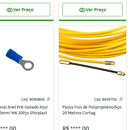
visibility
visibility
Ver Preço
Ver Preço
Cód.
90169800
Cód.
89397154
nal Anel Pré-Isolado Azul
Passa Fios de Polipropileno/Aço
,5mm² M6 20Pçs Sforplast
20 Metros Cortag
****,00
R$ ****,00