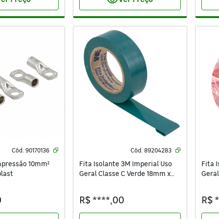
visibility
Cód.
90170136
Cód.
89204283
mpressão 10mm²
Fita Isolante 3M Imperial Uso
Fita 
last
Geral Classe C Verde 18mm x
Gera
10m x 0,13mm
0
R$ ****,00
R$ 