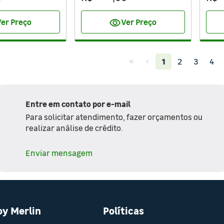
visibility
er Preço
Ver Preço
(current)
1
2
3
4
Entre em contato por e-mail
Para solicitar atendimento, fazer orçamentos ou
realizar análise de crédito.
Enviar mensagem
oy Merlin
Políticas