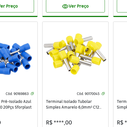
visibility
er Preço
Ver Preço
Cód.
90169863
Cód.
90170045
 Pré-Isolado Azul
Terminal Isolado Tubolar
Termi
0 20Pçs Sforplast
Simples Amarelo 6,0mm² C12
Simp
20Pçs Sforplast
20Pçs
0
R$ ****,00
R$ 