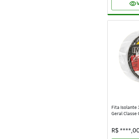
visibility
V
Fita Isolante
Geral Classe
10m x 0,13mm
R$ ****,0