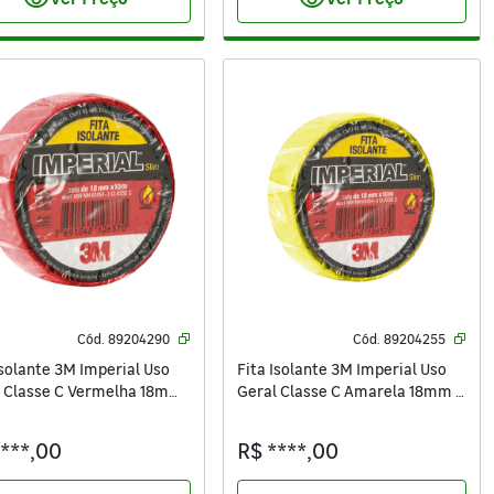
visibility
visibility
Cód.
89204290
Cód.
89204255
Isolante 3M Imperial Uso
Fita Isolante 3M Imperial Uso
l Classe C Vermelha 18mm
Geral Classe C Amarela 18mm x
x 10m x 0,13mm
10m x 0,13mm
****,00
R$ ****,00