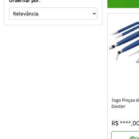
Ordernar por:
Ferramentas
Iluminação
Jardim e Varanda
Limpeza de Casa
Madeiras
Eletro
Materiais Hidráulicos
Jogo Pinças d
Dexter
Móveis
R$ ****,0
Materiais de Construção
Pinturas e Acessórios
V