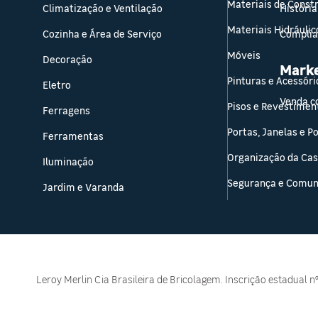
Materiais de Const
Climatização e Ventilação
História
Materiais Hidráulic
Cozinha e Área de Serviço
Compli
Móveis
Decoração
Mark
Pinturas e Acessóri
Eletro
Venda c
Pisos e Revestimen
Ferragens
Portas, Janelas e P
Ferramentas
Organização da Ca
Iluminação
Segurança e Comun
Jardim e Varanda
Leroy Merlin Cia Brasileira de Bricolagem. Inscrição estadual n