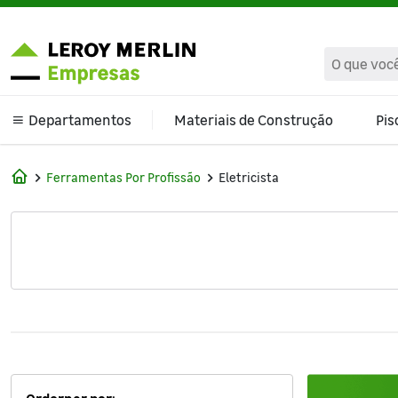
text.skipToContent
text.skipToNavigation
Departamentos
Materiais de Construção
Pis
Climatização e Ventilação
Ferramentas Por Profissão
Eletricista
Banheiro
Cama Mesa e Banho
Cozinha e Área de Serviço
Decoração
Ferragens