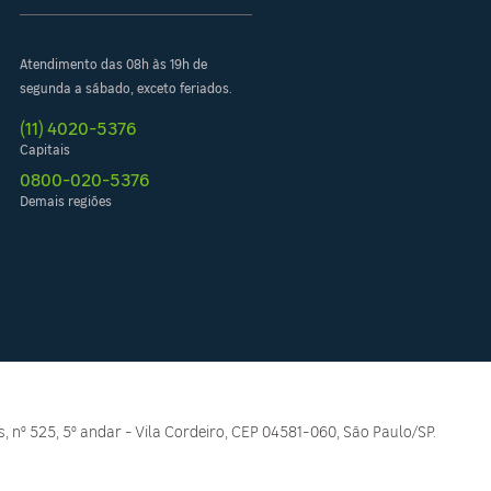
Atendimento das 08h às 19h de
segunda a sábado, exceto feriados.
(11) 4020-5376
Capitais
0800-020-5376
Demais regiões
, nº 525, 5º andar - Vila Cordeiro, CEP 04581-060, São Paulo/SP.