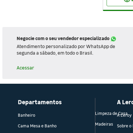
visibility
Pisos e Revestimentos
Organização da Casa
Negocie com o seu vendedor especializado
Portas, Janelas e Portões
Atendimento personalizado por WhatsApp de
segunda a sábado, em todo o Brasil.
Segurança e Comunicação
Acessar
Departamentos
A Ler
Limpeza de Casa
Banheiro
A Leroy
Madeiras
Cama Mesa e Banho
Sobre o