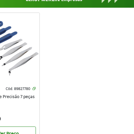
Cód.
89827780
e Precisão 7 peças
0
er Preço