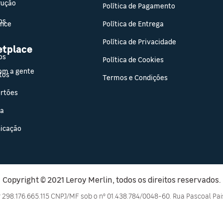
rução
Política de Pagamento
os
ance
Política de Entrega
Política de Privacidade
etplace
os
Política de Cookies
om a gente
tos
Termos e Condições
ortões
sa
icação
Copyright © 2021 Leroy Merlin, todos os direitos reservados.
º 298.176.665.115 CNPJ/MF sob o nº 01.438.784/0048-60. Rua Pascoal Pais