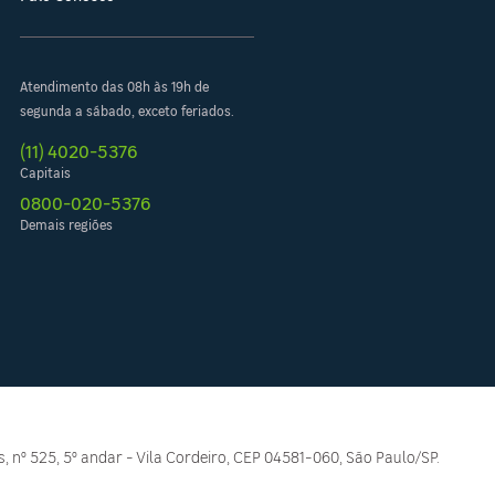
Atendimento das 08h às 19h de
segunda a sábado, exceto feriados.
(11) 4020-5376
Capitais
0800-020-5376
Demais regiões
, nº 525, 5º andar - Vila Cordeiro, CEP 04581-060, São Paulo/SP.