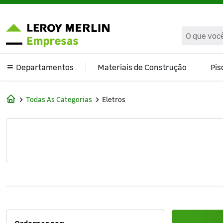
text.skipToContent
text.skipToNavigation
Departamentos
Materiais de Construção
Pis
Climatização e Ventilação
Todas As Categorias
Eletros
Banheiro
Cama Mesa e Banho
Cozinha e Área de Serviço
Decoração
Ferragens