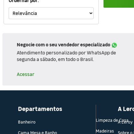
Ordernar por:
Ferramentas
Iluminação
Jardim e Varanda
Negocie com o seu vendedor especializado
Limpeza de Casa
Atendimento personalizado por WhatsApp de
segunda a sábado, em todo o Brasil.
Madeiras
Acessar
Eletro
Materiais Hidráulicos
Móveis
Departamentos
A Ler
Materiais de Construção
Limpeza de Casa
Banheiro
A Leroy
Madeiras
Pinturas e Acessórios
Cama Mesa e Banho
Sobre o