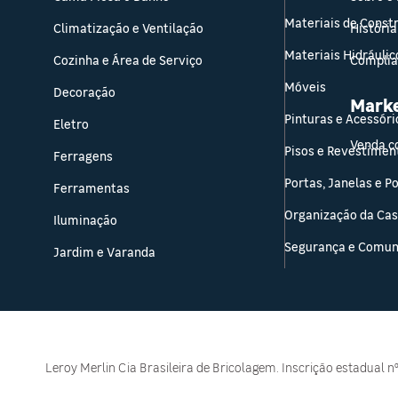
Materiais de Const
Climatização e Ventilação
História
Pisos e Revestimentos
Materiais Hidráulic
Cozinha e Área de Serviço
Compli
Organização da Casa
Móveis
Decoração
Mark
Pinturas e Acessóri
Portas, Janelas e Portões
Eletro
Venda c
Pisos e Revestimen
Ferragens
Segurança e Comunicação
Portas, Janelas e P
Ferramentas
Organização da Ca
Iluminação
Segurança e Comun
Jardim e Varanda
Leroy Merlin Cia Brasileira de Bricolagem. Inscrição estadual n