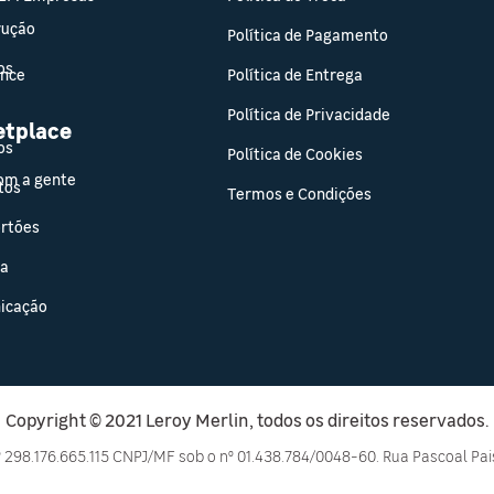
rução
Política de Pagamento
os
ance
Política de Entrega
Política de Privacidade
etplace
os
Política de Cookies
om a gente
tos
Termos e Condições
ortões
sa
icação
Copyright © 2021 Leroy Merlin, todos os direitos reservados.
º 298.176.665.115 CNPJ/MF sob o nº 01.438.784/0048-60. Rua Pascoal Pais