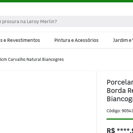
os e Revestimentos
Pintura e Acessórios
Jardim e
6cm Carvalho Natural Biancogres
Porcela
Borda R
Biancog
Código: 9054
R$ ****