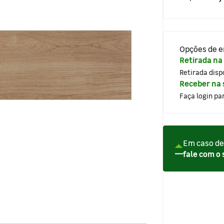
Opções de e
Retirada na 
Retirada dis
Receber na 
Faça login pa
Em caso de
fale com o