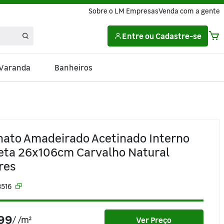
Sobre o LM Empresas
Venda com a gente
Entre
ou
Cadastre-se
 Varanda
Banheiros
nato Amadeirado Acetinado Interno
eta 26x106cm Carvalho Natural
res
3516
,99
/
/m²
Ver Preço