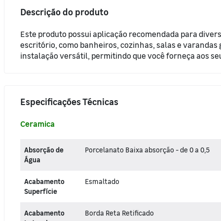
Descrição do produto
Pisos e Revestimentos
Este produto possui aplicação recomendada para divers
Organização da Casa
escritório, como banheiros, cozinhas, salas e varandas 
instalação versátil, permitindo que você forneça aos seu
Portas, Janelas e Portões
Segurança e Comunicação
Especificações Técnicas
Ceramica
Absorção de
Porcelanato Baixa absorção - de 0 a 0,5
Água
Acabamento
Esmaltado
Superfície
Acabamento
Borda Reta Retificado