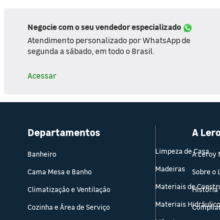
Negocie com o seu vendedor especializado
Atendimento personalizado por WhatsApp de
segunda a sábado, em todo o Brasil.
Acessar
Departamentos
A Ler
Limpeza de Casa
Banheiro
A Leroy 
Madeiras
Cama Mesa e Banho
Sobre o
Materiais de Const
Climatização e Ventilação
História
Materiais Hidráulic
Cozinha e Área de Serviço
Complia