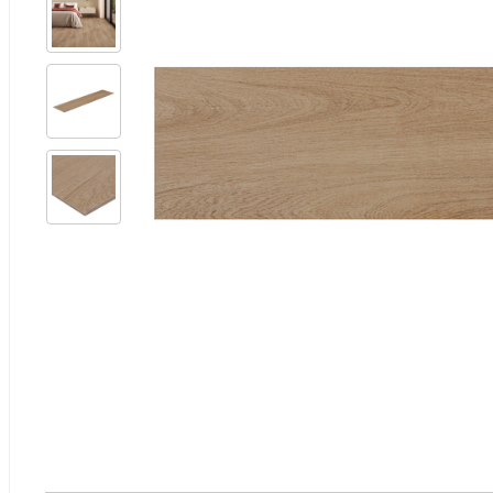
Ferramentas
Iluminação
Jardim e Varanda
Limpeza de Casa
Madeiras
Eletro
Materiais Hidráulicos
Móveis
Materiais de Construção
Pinturas e Acessórios