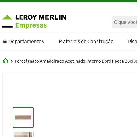
text.skipToContent
text.skipToNavigation
Departamentos
Materiais de Construção
Pis
Climatização e Ventilação
Porcelanato Amadeirado Acetinado Interno Borda Reta 26x10
Banheiro
Cama Mesa e Banho
Cozinha e Área de Serviço
Decoração
Ferragens