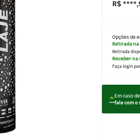
R$ ****
Opções de e
Retirada na 
Retirada dis
Receber na 
Faça login pa
Em caso de
fale com o