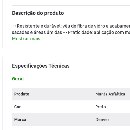
Pisos e Revestimentos
Descrição do produto
Organização da Casa
- • Resistente e durável: véu de fibra de vidro e acabament
sacadas e áreas úmidas - • Praticidade: aplicação com ma
Mostrar mais.
Portas, Janelas e Portões
Segurança e Comunicação
Especificações Técnicas
Geral
Produto
Manta Asfáltica
Cor
Preto
Marca
Denver