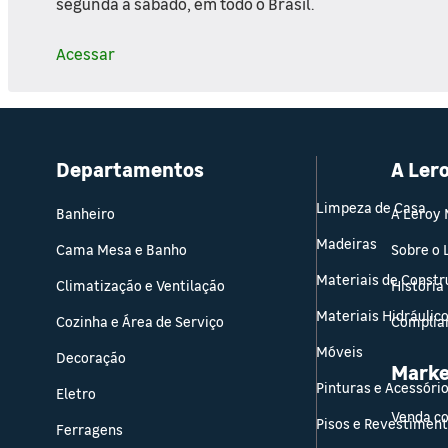
segunda a sábado, em todo o Brasil.
Acessar
Departamentos
A Ler
Limpeza de Casa
Banheiro
A Leroy 
Madeiras
Cama Mesa e Banho
Sobre o
Materiais de Const
Climatização e Ventilação
História
Materiais Hidráulic
Cozinha e Área de Serviço
Complia
Móveis
Decoração
Marke
Pinturas e Acessóri
Eletro
Venda c
Pisos e Revestimen
Ferragens