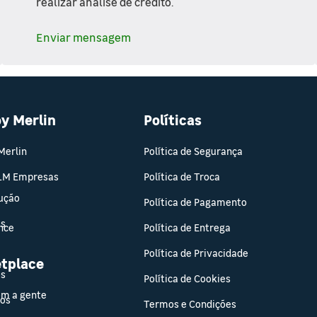
realizar análise de crédito.
Enviar mensagem
oy Merlin
Políticas
Merlin
Política de Segurança
 LM Empresas
Política de Troca
rução
Política de Pagamento
os
nce
Política de Entrega
Política de Privacidade
tplace
os
Política de Cookies
om a gente
tos
Termos e Condições