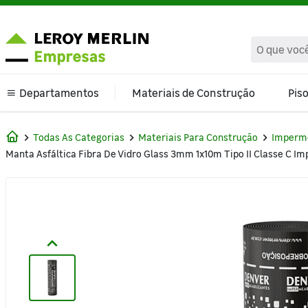
text.skipToContent
text.skipToNavigation
Departamentos
Materiais de Construção
Pis
Climatização e Ventilação
Todas As Categorias
Materiais Para Construção
Imperme
Manta Asfáltica Fibra De Vidro Glass 3mm 1x10m Tipo II Classe C 
Banheiro
Cama Mesa e Banho
Cozinha e Área de Serviço
Decoração
Ferragens