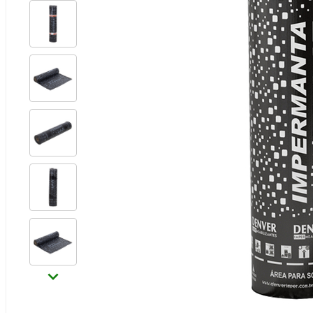
Ferramentas
Iluminação
Jardim e Varanda
Limpeza de Casa
Madeiras
Eletro
Materiais Hidráulicos
Móveis
Materiais de Construção
Pinturas e Acessórios