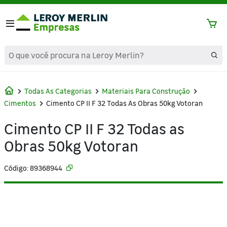
text.skipToContent
text.skipToNavigation
Todas As Categorias
Materiais Para Construção
Cimentos
Cimento CP II F 32 Todas As Obras 50kg Votoran
Cimento CP II F 32 Todas as
Obras 50kg Votoran
Código: 89368944