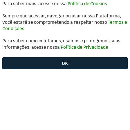
Para saber mais, acesse nossa
Política de Cookies
Departamentos
Sempre que acessar, navegar ou usar nossa Plataforma,
você estará se comprometendo a respeitar nosso
Termos e
A Leroy Merlin
Condições
Marketplace
Para saber como coletamos, usamos e protegemos suas
informações, acesse nossa
Política de Privacidade
Políticas
OK
Atendimento
Copyright © 2021 Leroy Merlin, todos os direitos
reservados.
Leroy Merlin Cia Brasileira de Bricolagem. Inscrição estadual nº
298.176.665.115 CNPJ/MF sob o nº 01.438.784/0048-60. Rua Pascoal
Pais, nº 525, 5º andar - Vila Cordeiro, CEP 04581-060, São Paulo/SP.